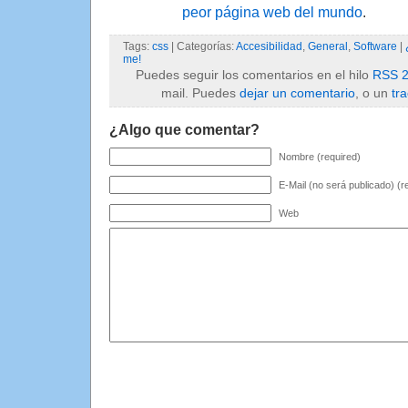
peor página web del mundo
.
Tags:
css
| Categorías:
Accesibilidad
,
General
,
Software
|
me!
Puedes seguir los comentarios en el hilo
RSS 2
mail. Puedes
dejar un comentario
, o un
tr
¿Algo que comentar?
Nombre (required)
E-Mail (no será publicado) (r
Web