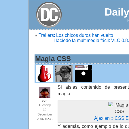
Dail
«
Trailers: Los chicos duros han vuelto
Haciedo la multimedia fácil: VLC 0.8.
Magia CSS
Si aislas contenido de present
magia:
yon
Tuesday
19
December
Ajaxian » CSS E
2006 15:36
Y además, como ejemplo de lo q