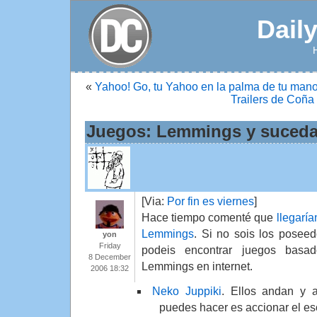
Dail
«
Yahoo! Go, tu Yahoo en la palma de tu man
Trailers de Coña 
Juegos: Lemmings y suced
[Via:
Por fin es viernes
]
Hace tiempo comenté que
llegarí
Lemmings
. Si no sois los posee
yon
Friday
podeis encontrar juegos basa
8 December
Lemmings en internet.
2006 18:32
Neko Juppiki
. Ellos andan y 
puedes hacer es accionar el es