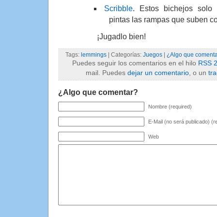
Scribble
. Estos bichejos solo
pintas las rampas que suben c
¡Jugadlo bien!
Tags:
lemmings
| Categorías:
Juegos
|
¿Algo que comenta
Puedes seguir los comentarios en el hilo
RSS 2
mail. Puedes
dejar un comentario
, o un
tr
¿Algo que comentar?
Nombre (required)
E-Mail (no será publicado) (r
Web