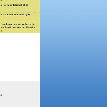
es
on
Premios IgNobel 2014
on
Pantallas del futuro (III)
n
Problemas en las webs de la
a Nacional con sus certificados
es
ns
.