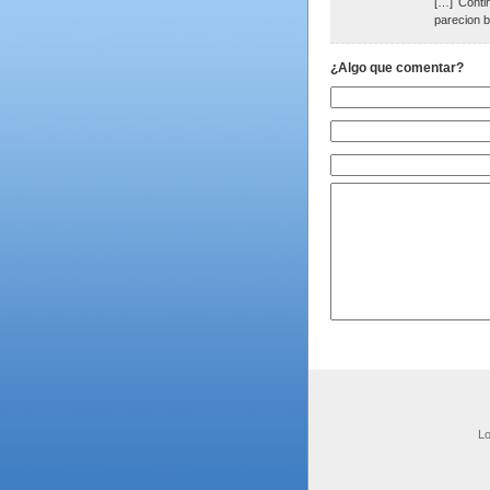
[…] Conti
parecion b
¿Algo que comentar?
Lo