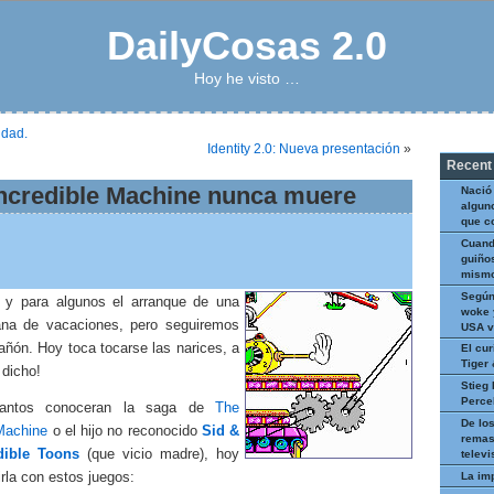
DailyCosas 2.0
Hoy he visto …
idad.
Identity 2.0: Nueva presentación
»
Recent
Incredible Machine nunca muere
Nació
algun
que c
Cuand
guiños
mismo
Según
 y para algunos el arranque de una
woke 
na de vacaciones, pero seguiremos
USA v
cañón. Hoy toca tocarse las narices, a
El cur
Tiger
 dicho!
Stieg 
Perce
antos conoceran la saga de
The
De los
 Machine
o el hijo no reconocido
Sid &
remas
dible Toons
(que vicio madre), hoy
televi
La im
irla con estos juegos: