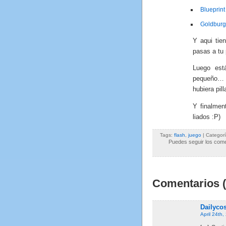
Blueprint
Goldburg
Y aqui ti
pasas a tu 
Luego es
pequeño… 
hubiera pi
Y finalmen
liados :P)
Tags:
flash
,
juego
| Categor
Puedes seguir los comen
Comentarios (
Dailycos
April 24th