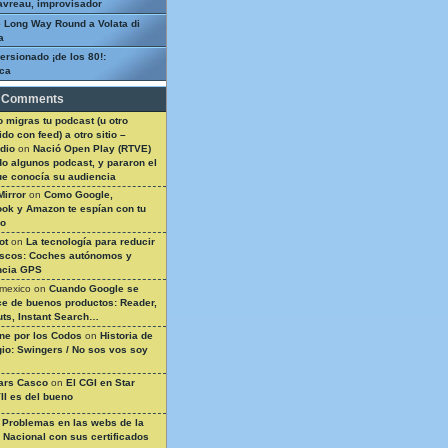
avreau, improvisador
 Long Way Round a Volata di
a
ersionado ¡de los 80!:
ca
 Comments
 migras tu podcast (u otro
do con feed) a otro sitio –
dio
on
Nació Open Play (RTVE)
do algunos podcast, y pararon el
ue conocía su audiencia
Mirror
on
Como Google,
ok y Amazon te espían con tu
so
ot
on
La tecnología para reducir
ascos: Coches autónomos y
ncia GPS
 mexico
on
Cuando Google se
e de buenos productos: Reader,
ts, Instant Search…
ine por los Codos
on
Historia de
gio: Swingers / No sos vos soy
ars Casco
on
El CGI en Star
II es del bueno
n
Problemas en las webs de la
a Nacional con sus certificados