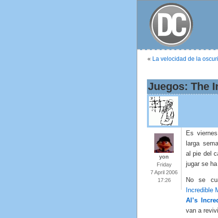
«
La velocidad de la oscur
Juegos: The 
Es viernes
larga sema
al pie del 
yon
jugar se ha
Friday
7 April 2006
No se cu
17:26
Incredible
Al’s Incre
van a reviv