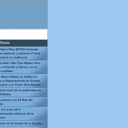
 Posts
 Open Play (RTVE) fichando
os podcast, y pararon el feed
onocía su audiencia
o How I Met Your Mother hizo
 a Friends y Cheers, en el
 capítulo
 Marco Rubio, la Calibri es
y el Departamento de Estado
uelve a la Times New Roman
ioso caso de la publicidad en
 & Bunny
Larsson y la 13 Rue del
be
 4:3 a los 16:9,
terizando clásicos de la
sión
prov en el mundo de la ficción