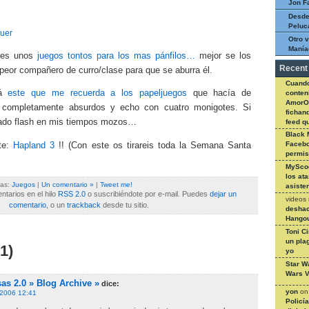
Jon F
Desde
Peluc
uer
Otro v
Manía
enes unos
juegos tontos para los mas pánfilos…
mejor se los
Recent
peor compañero de curro/clase para que se aburra él.
Cuando
tá
este que me recuerda a los papeljuegos
que hacía de
conteni
AmorO
completamente absurdos y echo con cuatro monigotes. Si
fichan
llado flash en mis tiempos mozos…
feed q
Black 
Facebo
te:
Hapland 3
!! (Con este os tirareis toda la Semana Santa
permi
MySco
los at
ías:
Juegos
|
Un comentario »
|
Tweet me!
asiste
tarios en el hilo
RSS 2.0
o suscribiéndote por e-mail. Puedes
dejar un
videos
comentario
, o un
trackback
desde tu sitio.
deshac
Hangou
Toni C
un pla
1)
yo
Star W
Wars V
as 2.0 » Blog Archive »
dice:
yon
o
, 2006 12:41
Policí