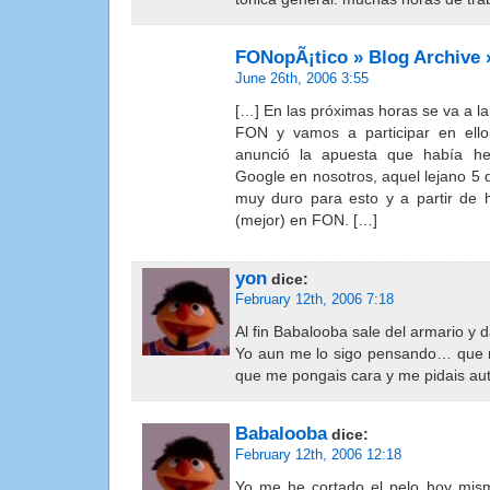
FONopÃ¡tico » Blog Archive »
June 26th, 2006 3:55
[…] En las próximas horas se va a l
FON y vamos a participar en ell
anunció la apuesta que había h
Google en nosotros, aquel lejano 5 
muy duro para esto y a partir de h
(mejor) en FON. […]
yon
dice:
February 12th, 2006 7:18
Al fin Babalooba sale del armario y d
Yo aun me lo sigo pensando… que
que me pongais cara y me pidais autó
Babalooba
dice:
February 12th, 2006 12:18
Yo me he cortado el pelo hoy mis