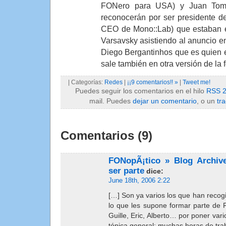
FONero para USA) y Juan Tom
reconocerán por ser presidente d
CEO de Mono::Lab) que estaban e
Varsavsky asistiendo al anuncio en 
Diego Bergantinhos que es quien e
sale también en otra versión de la 
| Categorías:
Redes
|
¡¡9 comentarios!! »
|
Tweet me!
Puedes seguir los comentarios en el hilo
RSS 2
mail. Puedes
dejar un comentario
, o un
tr
Comentarios (9)
FONopÃ¡tico » Blog Archiv
ser parte
dice:
June 18th, 2006 2:22
[…] Son ya varios los que han recog
lo que les supone formar parte de F
Guille, Eric, Alberto… por poner var
tónica general: muchas horas de trab