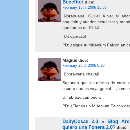
Benefiter
dice:
February 13th, 2006 13:38
¡Norabuena, Guille! A ver si ah
poquinín y puedes actualizar y mand
quedamos en RL 😉
¡Un cabrazo!
PD: ¿sigue tu Millenium Falcon en 
Magius
dice:
February 23rd, 2006 8:20
¡Enorawena chaval!
Supongo que las ofertas de curro
espero que os vaya genial… ¡como 
Un abrazo campeón…
PD: ¿Tienes un Millenium Falcon de
DailyCosas 2.0 » Blog Ar
quiero una Fonera 2.0?
dice: