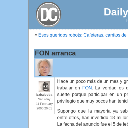
Dail
«
Esos queridos robots: Cafeteras, carritos d
FON arranca
Hace un poco más de un mes y gr
trabajar en
FON
. La verdad es 
suerte porque participar en un 
babalooba
Saturday
privilegio que muy pocos han tenid
11 February
2006 20:01
Supongo que la mayoría ya sab
entre otros, han invertido 18 mill
La fecha del anuncio fue el 5 de f