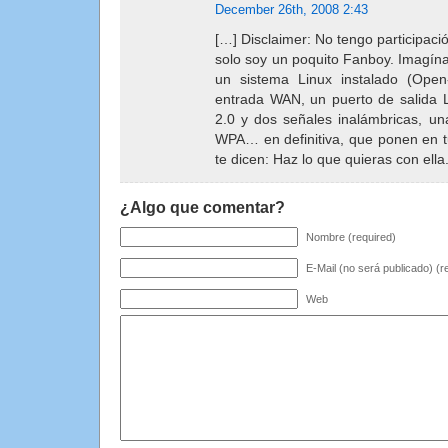
December 26th, 2008 2:43
[…] Disclaimer: No tengo participaci
solo soy un poquito Fanboy. Imagína
un sistema Linux instalado (Ope
entrada WAN, un puerto de salida
2.0 y dos señales inalámbricas, una
WPA… en definitiva, que ponen en 
te dicen: Haz lo que quieras con ella
¿Algo que comentar?
Nombre (required)
E-Mail (no será publicado) (r
Web