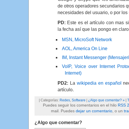
de otros operadores secundarios q
necesidades del usuario, o por los 
PD:
Este es el artículo con mas si
la fecha así que las pongo en claro
MSN, MicroSoft Network
AOL, America On Line
IM, Instant Messenger (Mensajer
VoIP, Voice over Internet Prot
Internet)
PD2:
La
wikipedia en español
nec
artículo.
| Categorías:
Redes
,
Software
|
¿Algo que comentar? »
|
Puedes seguir los comentarios en el hilo
RSS 2
mail. Puedes
dejar un comentario
, o un
tr
¿Algo que comentar?