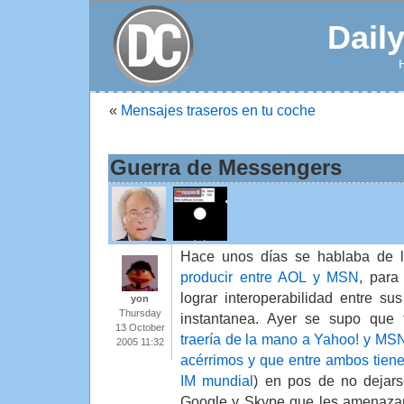
Dail
«
Mensajes traseros en tu coche
Guerra de Messengers
Hace unos días se hablaba de 
producir entre AOL y MSN
, para
lograr interoperabilidad entre s
yon
Thursday
instantanea. Ayer se supo que 
13 October
traería de la mano a Yahoo! y MS
2005 11:32
acérrimos y que entre ambos tien
IM mundial
) en pos de no dejars
Google y Skype que les amenazan