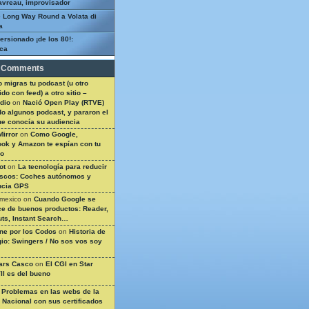
avreau, improvisador
 Long Way Round a Volata di
a
ersionado ¡de los 80!:
ca
 Comments
 migras tu podcast (u otro
do con feed) a otro sitio –
dio
on
Nació Open Play (RTVE)
do algunos podcast, y pararon el
ue conocía su audiencia
Mirror
on
Como Google,
ok y Amazon te espían con tu
so
ot
on
La tecnología para reducir
ascos: Coches autónomos y
ncia GPS
 mexico
on
Cuando Google se
e de buenos productos: Reader,
ts, Instant Search…
ine por los Codos
on
Historia de
gio: Swingers / No sos vos soy
ars Casco
on
El CGI en Star
II es del bueno
n
Problemas en las webs de la
a Nacional con sus certificados