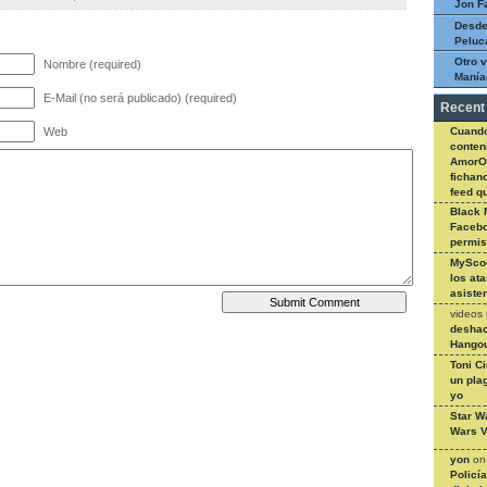
Jon F
Desde
Peluc
Otro v
Nombre (required)
Manía
E-Mail (no será publicado) (required)
Recent
Cuando
Web
conteni
AmorO
fichan
feed q
Black 
Facebo
permi
MySco
los at
asiste
videos
deshac
Hangou
Toni C
un pla
yo
Star W
Wars V
yon
o
Policí