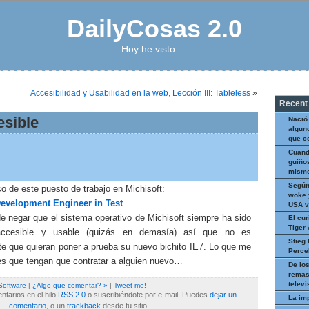
DailyCosas 2.0
Hoy he visto …
Accesibilidad y Usabilidad en la web, Lección III: Tableless
»
Recent
esible
Nació
algun
que c
Cuand
guiños
mismo
Según
 de este puesto de trabajo en Michisoft:
woke 
evelopment Engineer in Test
USA v
e negar que el sistema operativo de Michisoft siempre ha sido
El cur
Tiger
accesible y usable (quizás en demasía) así que no es
Stieg 
te que quieran poner a prueba su nuevo bichito IE7. Lo que me
Perce
es que tengan que contratar a alguien nuevo…
De los
remas
televi
Software
|
¿Algo que comentar? »
|
Tweet me!
tarios en el hilo
RSS 2.0
o suscribiéndote por e-mail. Puedes
dejar un
La im
comentario
, o un
trackback
desde tu sitio.