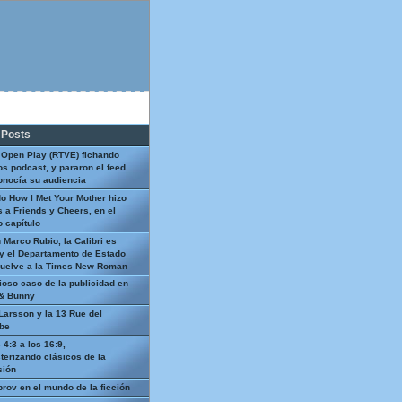
 Posts
 Open Play (RTVE) fichando
os podcast, y pararon el feed
onocía su audiencia
o How I Met Your Mother hizo
 a Friends y Cheers, en el
 capítulo
 Marco Rubio, la Calibri es
y el Departamento de Estado
uelve a la Times New Roman
ioso caso de la publicidad en
 & Bunny
Larsson y la 13 Rue del
be
 4:3 a los 16:9,
terizando clásicos de la
sión
prov en el mundo de la ficción