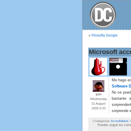
«
Filosofía Google
Microsoft acc
Me hago eco
Software D
No se pued
yon
bastante 
Wednesday
31 August
sorprenden
2005 0:33
sorprende 
| Categorías:
Accesibilidad
,
Puedes seguir los comen