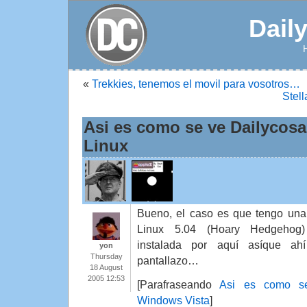
Dail
«
Trekkies, tenemos el movil para vosotros…
Stell
Asi es como se ve Dailycos
Linux
Bueno, el caso es que tengo un
Linux 5.04 (Hoary Hedgehog)
instalada por aquí asíque ah
yon
Thursday
pantallazo…
18 August
2005 12:53
[Parafraseando
Asi es como se
Windows Vista
]