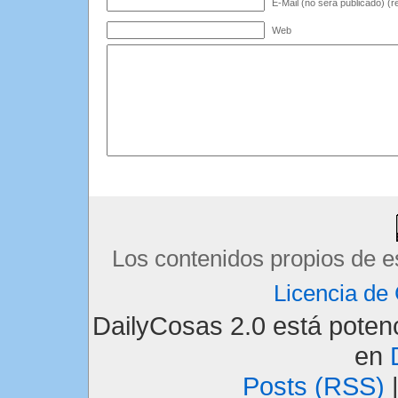
E-Mail (no será publicado) (r
Web
Los contenidos propios de e
Licencia d
DailyCosas 2.0 está pote
en
Posts (RSS)