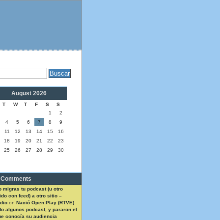
August 2026
T
W
T
F
S
S
1
2
4
5
6
7
8
9
11
12
13
14
15
16
18
19
20
21
22
23
25
26
27
28
29
30
 Comments
 migras tu podcast (u otro
do con feed) a otro sitio –
dio
on
Nació Open Play (RTVE)
do algunos podcast, y pararon el
ue conocía su audiencia