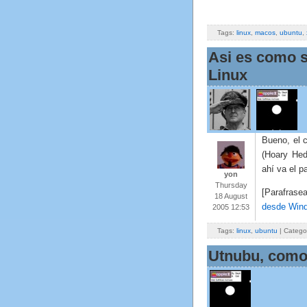
Tags:
linux
,
macos
,
ubuntu
,
Asi es como 
Linux
Bueno, el 
(Hoary Hed
ahí va el p
yon
Thursday
[Parafras
18 August
desde Wind
2005 12:53
Tags:
linux
,
ubuntu
| Catego
Utnubu, como