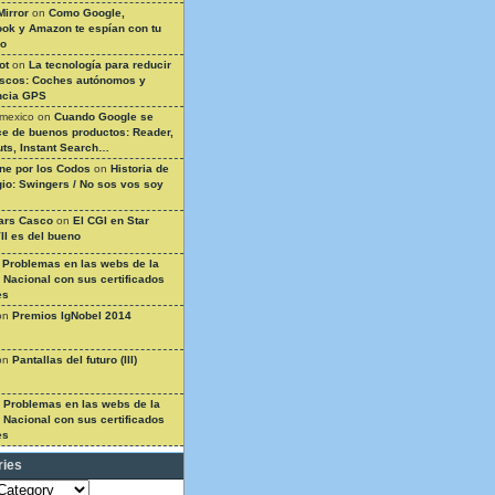
Mirror
on
Como Google,
ok y Amazon te espían con tu
so
ot
on
La tecnología para reducir
ascos: Coches autónomos y
ncia GPS
 mexico
on
Cuando Google se
e de buenos productos: Reader,
ts, Instant Search…
ine por los Codos
on
Historia de
gio: Swingers / No sos vos soy
ars Casco
on
El CGI en Star
II es del bueno
n
Problemas en las webs de la
a Nacional con sus certificados
es
on
Premios IgNobel 2014
on
Pantallas del futuro (III)
n
Problemas en las webs de la
a Nacional con sus certificados
es
ries