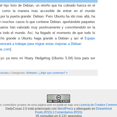
l hijo listo de Debian, un retoño que ha cobrado fuerza en el
o como la manera mas accesible de entrar en el mundo
por la puerta grande: Debian. Pero Ubuntu ha ido mas allá, ha
n muchos casos lo que contiene Debian, aportándole paquetes
uarios han valorado muy positivamente y convirtiendolo en la
a todo el mundo. Así, ha llegado el momento de que todo lo
cho grande a Ubuntu haga grande a Debian y así el
Equipo
enzará a trabajar para migrar estas mejoras a Debian
ias.com
]
, yo ya teno mi Hoary Hedgehog (Ubuntu 5.04) lista para ser
,
utnubu
| Categorías:
Software
|
¿Algo que comentar? »
s contenidos propios de esta página web se publican bajo una
Licencia de Creative Commo
DailyCosas 2.0 está potenciado con
WordPress
y albergado en
Dreamhost
Posts (RSS)
|
Comentarios (RSS)
35 consultas en 0.131 segundos