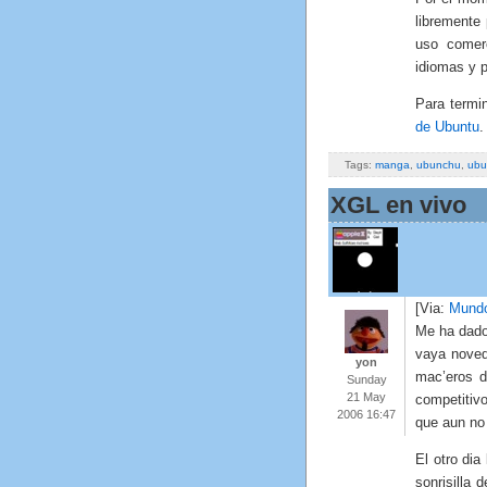
libremente
uso comerc
idiomas y 
Para termi
de Ubuntu
.
Tags:
manga
,
ubunchu
,
ubu
XGL en vivo
[Via:
Mundo
Me ha dado
vaya noved
yon
mac’eros d
Sunday
21 May
competitiv
2006 16:47
que aun no
El otro dia
sonrisilla 