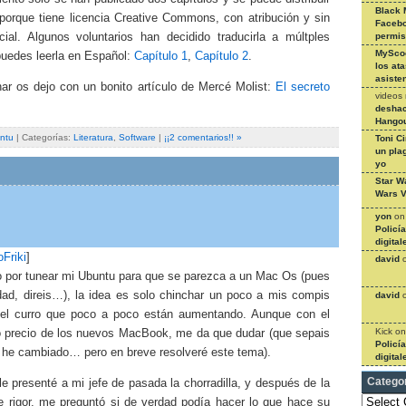
Black 
 porque tiene licencia Creative Commons, con atribución y sin
Facebo
ial. Algunos voluntarios han decidido traducirla a múltples
permi
MySco
puedes leerla en Español:
Capítulo 1
,
Capítulo 2
.
los at
asiste
nar os dejo con un bonito artículo de Mercé Molist:
El secreto
videos
deshac
Hangou
ntu
| Categorías:
Literatura
,
Software
|
¡¡2 comentarios!! »
Toni C
un pla
yo
Star W
Wars V
yon
o
Policí
digital
Friki
]
david
 por tunear mi Ubuntu para que se parezca a un Mac Os (pues
ad, direis…), la idea es solo chinchar un poco a mis compis
david
el curro que poco a poco están aumentando. Aunque con el
Kick
o
o precio de los nuevos MacBook, me da que dudar (que sepais
Policí
 he cambiado… pero en breve resolveré este tema).
digital
Catego
 le presenté a mi jefe de pasada la chorradilla, y después de la
Categories
de rigor, me preguntó si de verdad podía hacer lo que hace su