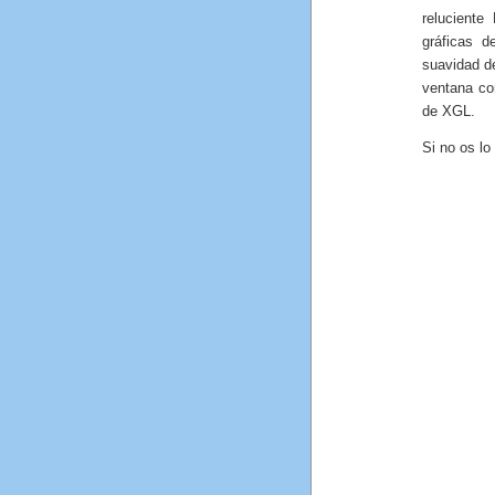
reluciente
gráficas d
suavidad d
ventana co
de XGL.
Si no os lo