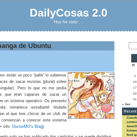
DailyCosas 2.0
Hoy he visto …
manga de Ubuntu
M
pos
están un poco “pallá” lo sabemos
3
aces de sacar revistas (plural) sobre
10
singular). Pero lo que no me podía
17
24
es que eran capaces de sacar un
31
e un sistema operativo. Os presento
« Jan
ia romántica estudiantil titulada
Recent
 en el que tres chicos de un club de
Cuando
a comienzan a conocer este sistema
conteni
[+ info:
DoctorMO’s Blag
]
AmorO
fichan
feed q
nto solo se han publicado dos capítulos y se puede distribuir