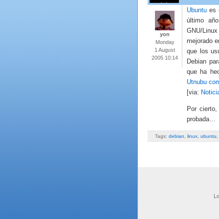
Ubuntu
es e
último añ
GNU/Linux 
yon
mejorado e
Monday
1 August
que los us
2005 10:14
Debian par
que ha he
Utnubu com
[via:
Notic
Por cierto
probada…
Tags:
debian
,
linux
,
ubuntu
Lo