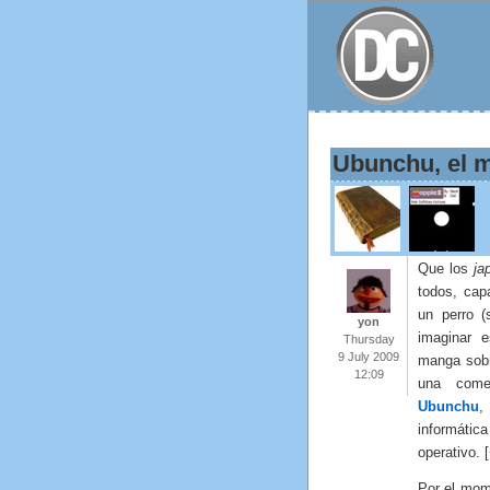
Ubunchu, el 
Que los
ja
todos, cap
un perro (
yon
imaginar 
Thursday
9 July 2009
manga sobr
12:09
una comed
Ubunchu
,
informátic
operativo. 
Por el mome