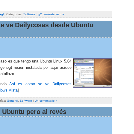
xgl
| Categorías:
Software
|
¡¡2 comentarios!! »
se ve Dailycosas desde Ubuntu
caso es que tengo una Ubuntu Linux 5.04
gehog) recien instalada por aquí asíque
antallazo…
eando
Asi es como se ve Dailycosas
ows Vista
]
rías:
General
,
Software
|
Un comentario »
 Ubuntu pero al revés