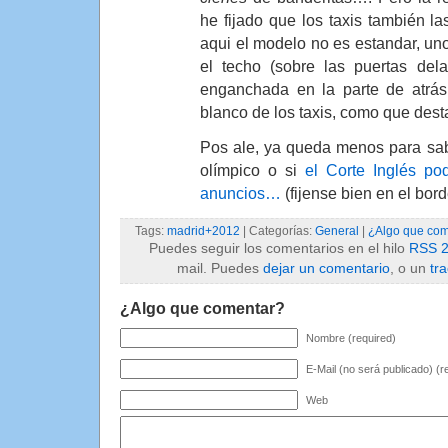
he fijado que los taxis también la
aqui el modelo no es estandar, uno
el techo (sobre las puertas dela
enganchada en la parte de atrá
blanco de los taxis, como que dest
Pos ale, ya queda menos para sab
olímpico o si
el Corte Inglés po
anuncios…
(fijense bien en el bord
Tags:
madrid+2012
| Categorías:
General
|
¿Algo que com
Puedes seguir los comentarios en el hilo
RSS 2
mail. Puedes
dejar un comentario
, o un
tr
¿Algo que comentar?
Nombre (required)
E-Mail (no será publicado) (r
Web