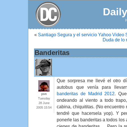
Dail
«
Santiago Segura y el servicio Yahoo Video
Duda de lo 
Banderitas
Que sorpresa me llevé el otro d
autobus que venía para llevar
banderitas de Madrid 2012
. Que
yon
Tuesday
ondeando al viento a todo trapo
28 June
cabina, chiquititas. (No encuentro n
2005 15:54
tendré que hacersela yop). Y pen
ponerle las banderitas a todos los
cienes
de banderitas…. Pero la r