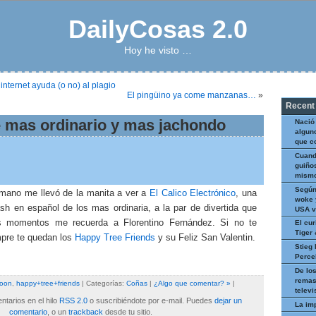
DailyCosas 2.0
Hoy he visto …
internet ayuda (o no) al plagio
El pingüino ya come manzanas…
»
Recent
 mas ordinario y mas jachondo
Nació
algun
que c
Cuand
guiños
mismo
Según
mano me llevó de la manita a ver a
El Calico Electrónico
, una
woke 
ash en español de los mas ordinaria, a la par de divertida que
USA v
 momentos me recuerda a Florentino Fernández. Si no te
El cur
Tiger
mpre te quedan los
Happy Tree Friends
y su Feliz San Valentin.
Stieg 
Perce
De los
remas
toon
,
happy+tree+friends
| Categorías:
Coñas
|
¿Algo que comentar? »
|
televi
tarios en el hilo
RSS 2.0
o suscribiéndote por e-mail. Puedes
dejar un
La im
comentario
, o un
trackback
desde tu sitio.