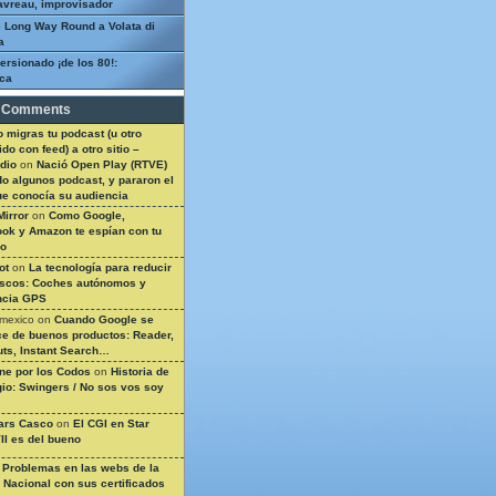
avreau, improvisador
 Long Way Round a Volata di
a
ersionado ¡de los 80!:
ca
 Comments
 migras tu podcast (u otro
do con feed) a otro sitio –
dio
on
Nació Open Play (RTVE)
do algunos podcast, y pararon el
ue conocía su audiencia
Mirror
on
Como Google,
ok y Amazon te espían con tu
so
ot
on
La tecnología para reducir
ascos: Coches autónomos y
ncia GPS
 mexico
on
Cuando Google se
e de buenos productos: Reader,
ts, Instant Search…
ine por los Codos
on
Historia de
gio: Swingers / No sos vos soy
ars Casco
on
El CGI en Star
II es del bueno
n
Problemas en las webs de la
a Nacional con sus certificados