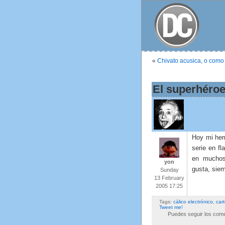
«
Chivato acusica, o como 
El superhéroe
Hoy mi her
serie en fl
en muchos
yon
gusta, sie
Sunday
13 February
2005 17:25
Tags:
cálico electrónico
,
car
Tweet me!
Puedes seguir los comen