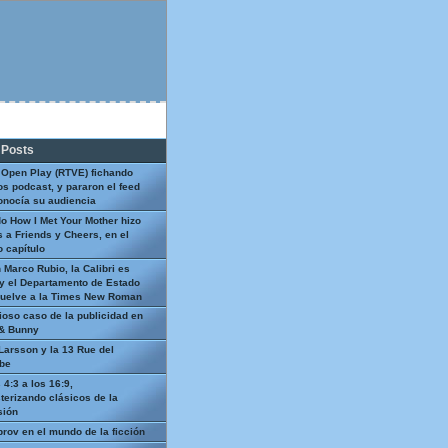
 Posts
 Open Play (RTVE) fichando
os podcast, y pararon el feed
onocía su audiencia
o How I Met Your Mother hizo
 a Friends y Cheers, en el
 capítulo
 Marco Rubio, la Calibri es
y el Departamento de Estado
uelve a la Times New Roman
ioso caso de la publicidad en
 & Bunny
Larsson y la 13 Rue del
be
 4:3 a los 16:9,
terizando clásicos de la
sión
prov en el mundo de la ficción