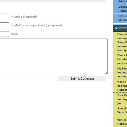
Jon F
Desde
Peluc
Otro v
Nombre (required)
Manía
E-Mail (no será publicado) (required)
Recent
Web
Cuando
conteni
AmorO
fichan
feed q
Black 
Facebo
permi
MySco
los at
asiste
videos
deshac
Hangou
Toni C
un pla
yo
Star W
Wars V
yon
o
Policí