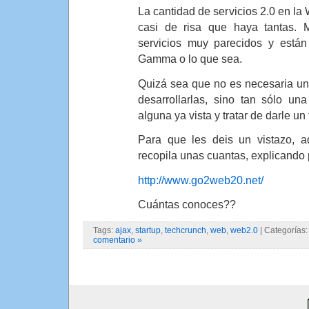
La cantidad de servicios 2.0 en la
casi de risa que haya tantas. 
servicios muy parecidos y están
Gamma o lo que sea.
Quizá sea que no es necesaria un
desarrollarlas, sino tan sólo un
alguna ya vista y tratar de darle u
Para que les deis un vistazo, 
recopila unas cuantas, explicando 
http://www.go2web20.net/
Cuántas conoces??
Tags:
ajax
,
startup
,
techcrunch
,
web
,
web2.0
| Categorías
comentario »