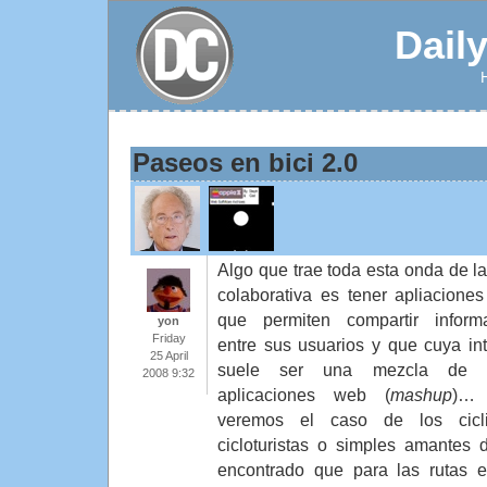
Dail
Paseos en bici 2.0
Algo que trae toda esta onda de l
colaborativa es tener apliacione
que permiten compartir inform
yon
Friday
entre sus usuarios y que cuya int
25 April
suele ser una mezcla de o
2008 9:32
aplicaciones web (
mashup
)…
veremos el caso de los cicli
cicloturistas o simples amantes
encontrado que para las rutas e