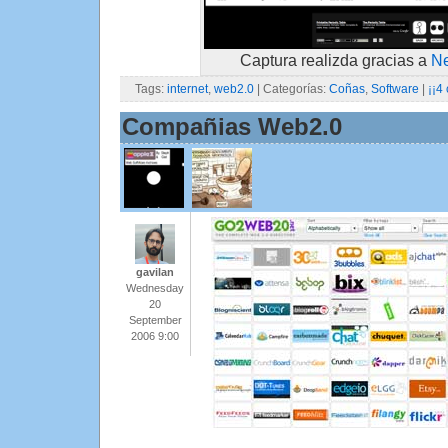
Captura realizda gracias a
Ne
Tags:
internet
,
web2.0
| Categorías:
Coñas
,
Software
|
¡¡4
Compañias Web2.0
gavilan
Wednesday
20
September
2006 9:00