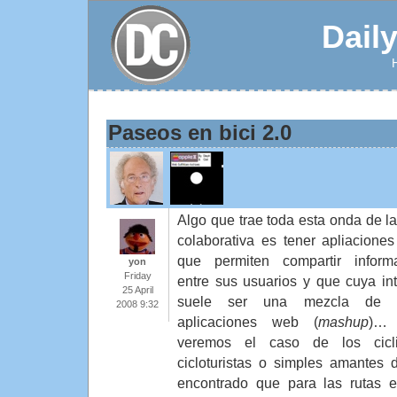
Dail
Paseos en bici 2.0
Algo que trae toda esta onda de l
colaborativa es tener apliacione
que permiten compartir inform
yon
Friday
entre sus usuarios y que cuya int
25 April
suele ser una mezcla de o
2008 9:32
aplicaciones web (
mashup
)…
veremos el caso de los cicli
cicloturistas o simples amantes
encontrado que para las rutas e