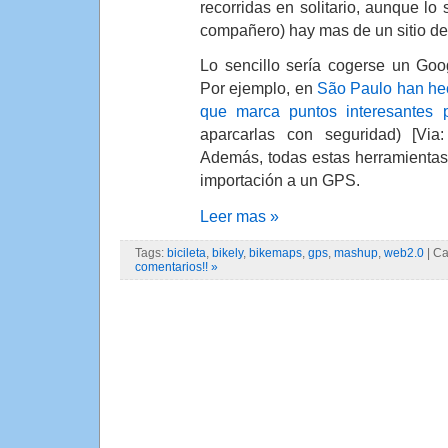
recorridas en solitario, aunque lo
compañero) hay mas de un sitio de 
Lo sencillo sería cogerse un Goo
Por ejemplo, en
São Paulo han he
que marca puntos interesantes pa
aparcarlas con seguridad) [Via
Además, todas estas herramientas
importación a un GPS.
Leer mas »
Tags:
bicileta
,
bikely
,
bikemaps
,
gps
,
mashup
,
web2.0
| Ca
comentarios!! »