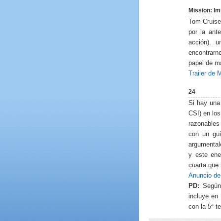
Mission: Imp
Tom Cruise 
por la ante
acción). 
encontrarn
papel de m
Trailer de 
24
Si hay una
CSI) en lo
razonables
con un gu
argumenta
y este ene
cuarta que 
Anuncio de
PD:
Según
incluye en
con la 5ª t