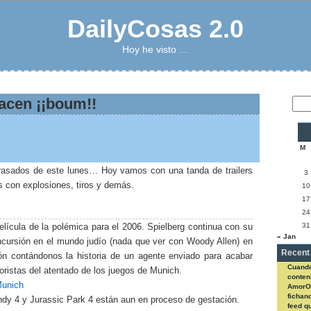
DailyCosas 2.0
Hoy he visto …
hacen ¡¡boum!!
M
etrasados de este lunes… Hoy vamos con una tanda de trailers
3
s con explosiones, tiros y demás.
10
17
24
31
lícula de la polémica para el 2006. Spielberg continua con su
« Jan
incursión en el mundo judío (nada que ver con Woody Allen) en
Recent
ón contándonos la historia de un agente enviado para acabar
Cuando
roristas del atentado de los juegos de Munich.
conteni
Munich
AmorO
fichan
ndy 4 y Jurassic Park 4 están aun en proceso de gestación.
feed q