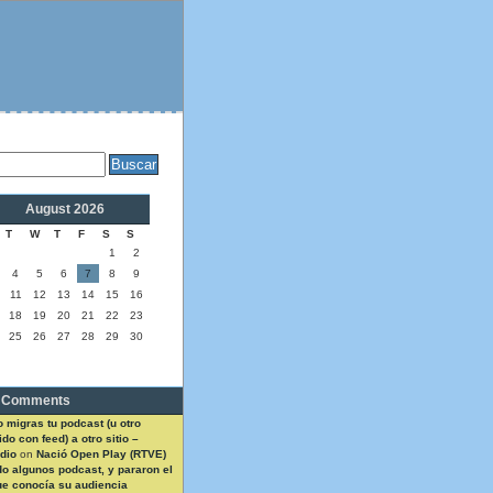
August 2026
T
W
T
F
S
S
1
2
4
5
6
7
8
9
11
12
13
14
15
16
18
19
20
21
22
23
25
26
27
28
29
30
 Comments
 migras tu podcast (u otro
do con feed) a otro sitio –
dio
on
Nació Open Play (RTVE)
do algunos podcast, y pararon el
ue conocía su audiencia