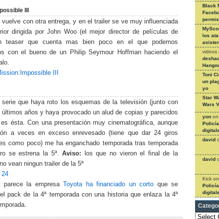
Black 
ossible III
Facebo
permi
vuelve con otra entrega, y en el trailer se ve muy influenciada
MySco
rior dirigida por John Woo (el mejor director de películas de
los at
un teaser que cuenta mas bien poco en el que podemos
asiste
videos
os con el bueno de un Philip Seymour Hoffman haciendo el
deshac
alo.
Hangou
Mission:Impossible III
Toni C
un pla
yo
Star W
 serie que haya roto los esquemas de la televisión (junto con
Wars V
s últimos años y haya provocado un alud de copias y parecidos
yon
o
 es ésta. Con una presentación muy cinematográfica, aunque
Policí
digital
ión a veces en exceso enrevesado (tiene que dar 24 giros
david
les como poco) me ha enganchado temporada tras temporada
ro se estrena la 5ª.
Aviso:
los que no vieron el final de la
david
no vean ningun trailer de la 5ª
 24
Kick
o
 parece la empresa
Toyota ha financiado un corto
que se
Policí
digital
 el pack de la 4ª temporada con una historia que enlaza la 4ª
emporada.
Catego
Categories