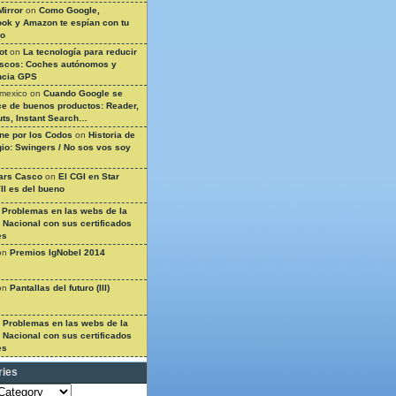
Mirror
on
Como Google,
ok y Amazon te espían con tu
so
ot
on
La tecnología para reducir
ascos: Coches autónomos y
ncia GPS
 mexico
on
Cuando Google se
e de buenos productos: Reader,
ts, Instant Search…
ine por los Codos
on
Historia de
gio: Swingers / No sos vos soy
ars Casco
on
El CGI en Star
II es del bueno
n
Problemas en las webs de la
a Nacional con sus certificados
es
on
Premios IgNobel 2014
on
Pantallas del futuro (III)
n
Problemas en las webs de la
a Nacional con sus certificados
es
ries