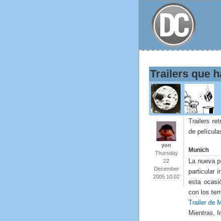
Trailers que 
Trailers r
de película
yon
Munich
Thursday
La nueva pe
22
December
particular 
2005 10:02
esta ocasi
con los ter
Trailer de 
Mientras, I