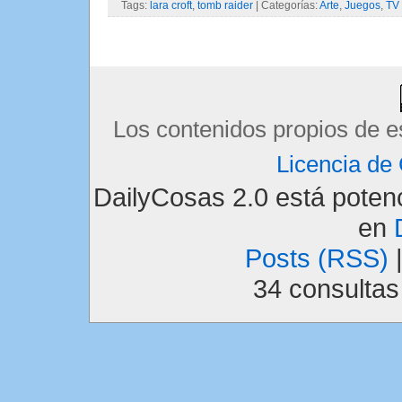
Tags:
lara croft
,
tomb raider
| Categorías:
Arte
,
Juegos
,
TV
Los contenidos propios de e
Licencia d
DailyCosas 2.0 está pote
en
Posts (RSS)
34 consulta