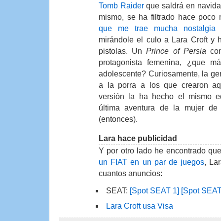
Tomb Raider
que saldrá en navid
mismo, se ha filtrado hace poc
que me trae mucha nostalgia
d
mirándole el culo a Lara Croft y 
pistolas. Un
Prince of Persia
con
protagonista femenina, ¿que m
adolescente? Curiosamente, la g
a la porra a los que crearon a
versión la ha hecho el mismo 
última aventura de la mujer de
(entonces).
Lara hace publicidad
Y por otro lado he encontrado qu
un FIAT en un par de juegos
, La
cuantos anuncios:
SEAT:
[Spot SEAT 1]
[Spot SEAT
Lara Croft usa Visa