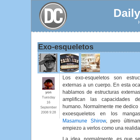
Dail
Exo-esqueletos
Los exo-esqueletos son estruc
externas a un cuerpo. En esta oca
hablamos de estructuras externa
yon
Tuesday
amplifican las capacidades d
16
humano. Normalmente me dedico 
September
2008 9:28
exoesqueletos en los manga
Masamune Shirow
, pero última
empiezo a verlos como una realida
La idea, normalmente, es que se