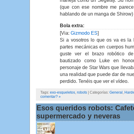
(que con ese nombre me parece
hablando de un manga de Shirow)
Bola extra:
[Via:
Gizmodo ES
]
Si a vosotros lo que os va es la b
partes mecánicas en cuerpos hum
guste ver el brazo robótico 
bautizado como Luke en honor
personaje de Star Wars que lleva
una realidad que puede dar de nue
perdido. Tenéis que ver el vídeo.
Tags:
exo-esqueletos
,
robots
| Categorías:
General
,
Hard
comentar? »
Esos queridos robots: Cafete
supermercado y neveras