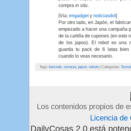
compra
in situ
.
[Via:
engadget
y
noticiasdot
]
Por otro lado, en Japón, el fabric
empezado a hacer una campaña pa
de la cartilla de cupones (en esto 
de los japos). El robot es una 
guarda tu pack de 6 latas bien f
cuando lo veas necesario.
Tags:
barcode
,
cerveza
,
japon
,
robots
| Categorías:
Tecno
Los contenidos propios de e
Licencia d
DailyCosas 2.0 está pote