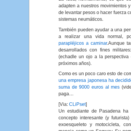
adapten a nuestros movimientos y s
de levantar pesos o hacer fuerza c
sistemas neumáticos.
También pueden ayudar a una per
a realizar una vida normal, 
parapléjicos a caminar
.Aunque ta
desarrollados con fines militare
(echadle un ojo a la perspectiva
próximos años).
Como es un poco caro esto de co
una empresa japonesa ha decidido
suma de 9000 euros al mes
(vide
paga…
[Via:
CLiPset
]
Un estudiante de Pasadena ha 
concepto interesante (y futurista
exoesqueleto y motocicleta, c
maneja como un Segway. Su nom