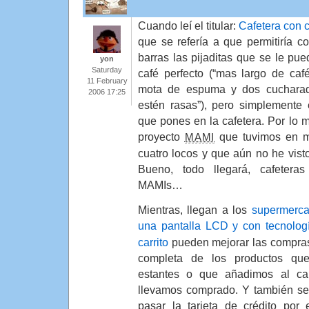
Cuando leí el titular:
Cafetera con 
que se refería a que permitiría c
barras las pijaditas que se le pue
yon
Saturday
café perfecto (“mas largo de ca
11 February
mota de espuma y dos cucharad
2006 17:25
estén rasas”), pero simplemente 
que pones en la cafetera. Por lo
proyecto
que tuvimos en 
MAMI
cuatro locos y que aún no he vis
Bueno, todo llegará, cafetera
MAMIs…
Mientras, llegan a los
supermerca
una pantalla LCD y con tecnolo
carrito
pueden mejorar las compras
completa de los productos qu
estantes o que añadimos al ca
llevamos comprado. Y también se
pasar la tarjeta de crédito por 