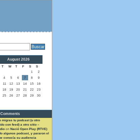
August 2026
T
W
T
F
S
S
1
2
4
5
6
7
8
9
11
12
13
14
15
16
18
19
20
21
22
23
25
26
27
28
29
30
 Comments
 migras tu podcast (u otro
do con feed) a otro sitio –
dio
on
Nació Open Play (RTVE)
do algunos podcast, y pararon el
ue conocía su audiencia