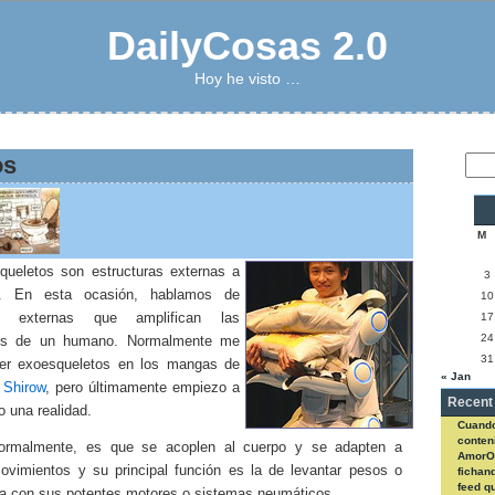
DailyCosas 2.0
Hoy he visto …
os
M
queletos son estructuras externas a
3
. En esta ocasión, hablamos de
10
as externas que amplifican las
17
24
es de un humano. Normalmente me
31
er exoesqueletos en los mangas de
« Jan
Shirow
, pero últimamente empiezo a
Recent
 una realidad.
Cuando
conteni
normalmente, es que se acoplen al cuerpo y se adapten a
AmorO
ovimientos y su principal función es la de levantar pesos o
fichan
feed q
za con sus potentes motores o sistemas neumáticos.