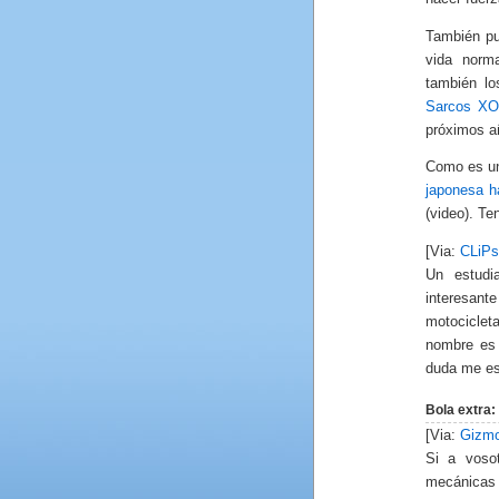
También pu
vida norm
también lo
Sarcos X
próximos a
Como es un
japonesa h
(video). T
[Via:
CLiPs
Un estudi
interesan
motocicle
nombre es
duda me es
Bola extra:
[Via:
Gizm
Si a vosot
mecánicas 