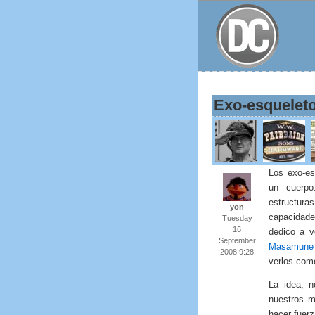
Exo-esquelet
Los exo-es
un cuerpo
estructur
yon
capacidad
Tuesday
16
dedico a v
September
Masamune 
2008 9:28
verlos como
La idea, 
nuestros m
hacer fuer