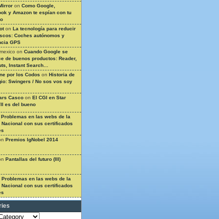
Mirror
on
Como Google,
ok y Amazon te espían con tu
so
ot
on
La tecnología para reducir
ascos: Coches autónomos y
ncia GPS
 mexico
on
Cuando Google se
e de buenos productos: Reader,
ts, Instant Search…
ine por los Codos
on
Historia de
gio: Swingers / No sos vos soy
ars Casco
on
El CGI en Star
II es del bueno
n
Problemas en las webs de la
a Nacional con sus certificados
es
on
Premios IgNobel 2014
on
Pantallas del futuro (III)
n
Problemas en las webs de la
a Nacional con sus certificados
es
ries