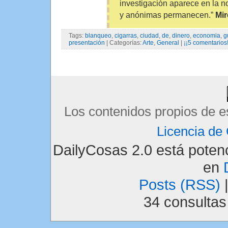
investigación aparece en la 
y anónimas permanecen.”
Mir
Tags:
blanqueo
,
cigarras
,
ciudad
,
de
,
dinero
,
economia
,
g
presentación
| Categorías:
Arte
,
General
|
¡¡5 comentarios!
Los contenidos propios de e
Licencia d
DailyCosas 2.0 está pote
en
Posts (RSS)
34 consulta