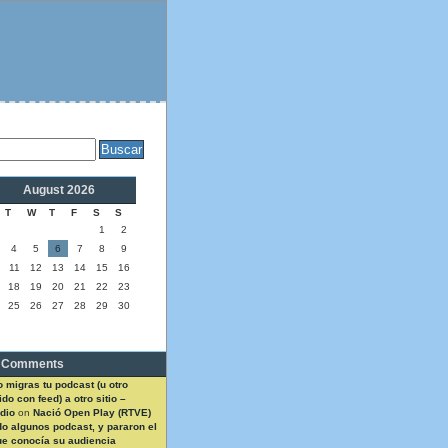
August 2026
T
W
T
F
S
S
1
2
4
5
6
7
8
9
11
12
13
14
15
16
18
19
20
21
22
23
25
26
27
28
29
30
 Comments
 migras tu podcast (u otro
do con feed) a otro sitio –
dio
on
Nació Open Play (RTVE)
do algunos podcast, y pararon el
ue conocía su audiencia