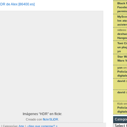
Black 
HDR de Alex [86400.es]
Facebo
permi
MySco
los at
asiste
videos
deshac
Hangou
Toni C
un pla
yo
Star W
Wars V
yon
o
Policí
digital
david
david
Kick
o
Policí
digital
Imágenes “HDR” en flickr.
Creado con
flickrSLiDR
.
Catego
Categories
o
| Categorías:
Arte
|
¿Algo que comentar? »