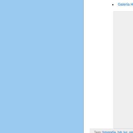
Galería 
Tags:
fotografía
,
hdr
,
luz
,
oj