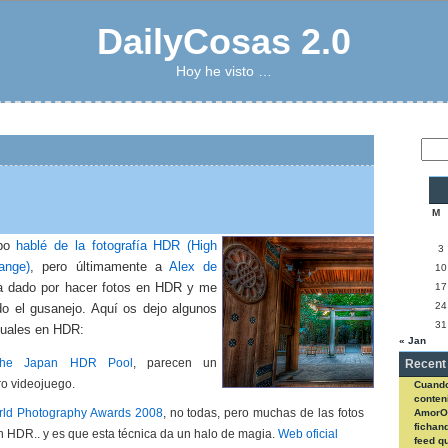
DailyCosas 2.0
Hoy he visto …
M
mpo
hablé de la fotografía HDR (High
3
ange)
, pero últimamente a
Alex de
10
a dado por hacer fotos en HDR y me
17
24
do el gusanejo. Aquí os dejo algunos
31
suales en HDR:
« Jan
 The Japan HDR Pool
, parecen un
Recent
o videojuego.
Cuando
conteni
ld Photography Awards 2008
, no todas, pero muchas de las fotos
AmorO
fichan
 HDR.. y es que esta técnica da un halo de magia.
Web oficial
feed q