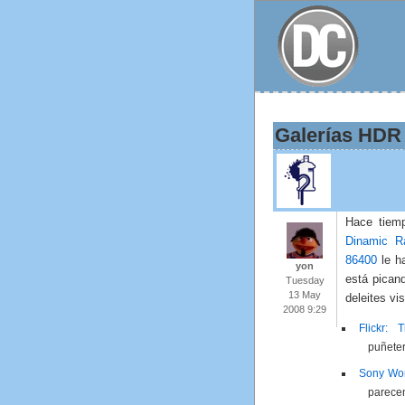
Galerías HDR
Hace tie
Dinamic R
86400
le h
yon
está pican
Tuesday
13 May
deleites vi
2008 9:29
Flickr:
puñeter
Sony Wor
parecen