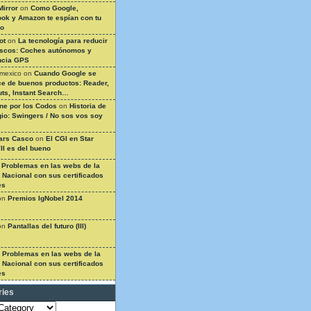
Mirror
on
Como Google,
ok y Amazon te espían con tu
so
ot
on
La tecnología para reducir
ascos: Coches autónomos y
ncia GPS
 mexico
on
Cuando Google se
e de buenos productos: Reader,
ts, Instant Search…
ine por los Codos
on
Historia de
gio: Swingers / No sos vos soy
ars Casco
on
El CGI en Star
II es del bueno
n
Problemas en las webs de la
a Nacional con sus certificados
es
on
Premios IgNobel 2014
on
Pantallas del futuro (III)
n
Problemas en las webs de la
a Nacional con sus certificados
es
ries