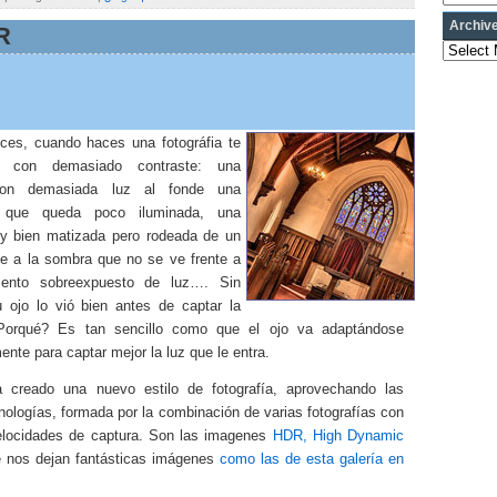
Archiv
R
Archives
es, cuando haces una fotográfia te
s con demasiado contraste: una
con demasiada luz al fonde una
n que queda poco iluminada, una
uy bien matizada pero rodeada de un
te a la sombra que no se ve frente a
nto sobreexpuesto de luz…. Sin
 ojo lo vió bien antes de captar la
Porqué? Es tan sencillo como que el ojo va adaptándose
nte para captar mejor la luz que le entra.
 creado una nuevo estilo de fotografía, aprovechando las
nologías, formada por la combinación de varias fotografías con
velocidades de captura. Son las imagenes
HDR, High Dynamic
e nos dejan fantásticas imágenes
como las de esta galería en