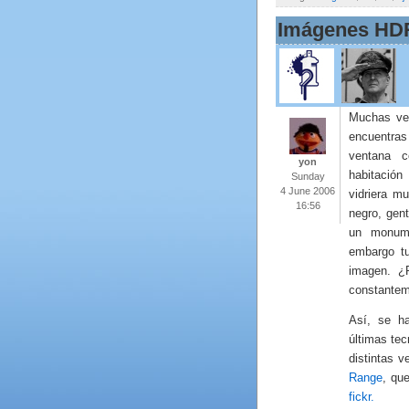
Imágenes HD
Muchas vec
encuentra
ventana 
yon
habitació
Sunday
4 June 2006
vidriera m
16:56
negro, gen
un monume
embargo tu
imagen. ¿
constanteme
Así, se ha
últimas tec
distintas 
Range
, qu
fickr.