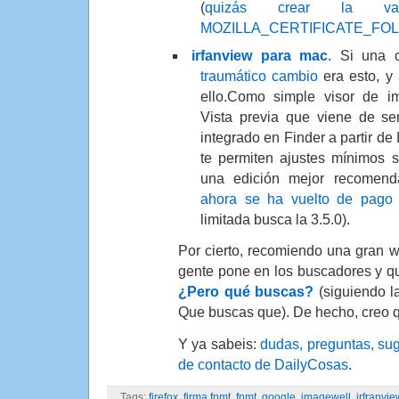
(
quizás crear la var
MOZILLA_CERTIFICATE_FO
irfanview para mac
. Si una
traumático cambio
era esto, y
ello.Como simple visor de 
Vista previa que viene de ser
integrado en Finder a partir de
te permiten ajustes mínimos 
una edición mejor recomend
ahora se ha vuelto de pago
limitada busca la 3.5.0).
Por cierto, recomiendo una gran 
gente pone en los buscadores y que
¿Pero qué buscas?
(siguiendo l
Que buscas que). De hecho, creo qu
Y ya sabeis:
dudas, preguntas, sug
de contacto de DailyCosas
.
Tags:
firefox
,
firma fnmt
,
fnmt
,
google
,
imagewell
,
irfranvie