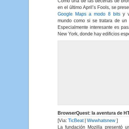
Como una de las decenas de bro
en el último April’s Fools, se pres
Google Maps a modo 8 bits
y v
mundo como si se tratara de un 
Especialmente interesante es pas
New York, donde hay edificios esp
BrowserQuest: la aventura de 
[Via:
TicBeat
|
Wwwhatsnew
]
La fundación Mozilla presentó u