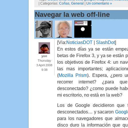
| Categorías:
Coñas
,
General
|
Un comentario »
Navegar la web off-line
[Via:
NoticiasDOT
|
SlashDot
]
En estos días ya se están empez
betas de Firefox 3, y ya se están
yon
Thursday
los objetivos de Firefox 4: un nav
3 April 2008
las mas importantes; aplicacion
9:38
(
Mozilla Prism
). Espera, ¿pero 
recorrer internet? ¿para q
desconectado? ¿como puede habe
mi escritorio, no está en la web?
Los de Google decidieron que t
desconectados… y sacaron
Googl
para los navegadores que almac
disco duro la información que qui