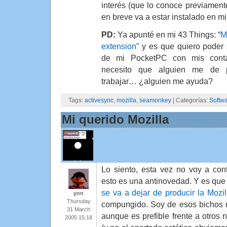
interés (que lo conoce previament
en breve va a estar instalado en m
PD:
Ya apunté en mi 43 Things: “
M
extension”
y es que quiero poder 
de mi PocketPC con mis conta
necesito que alguien me de 
trabajar… ¿alguien me ayuda?
Tags:
activesync
,
mozilla
,
seamonkey
| Categorías:
Softw
Mi querido Mozilla
Lo siento, esta vez no voy a co
esto es una antinovedad. Y es qu
se va a dejar de producir la Mozil
yon
Thursday
compungido. Soy de esos bichos ra
31 March
aunque es prefible frente a otros 
2005 15:18