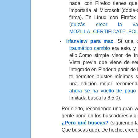
nada, con Firefox tienes que
importarla al Microsoft (doble-
firma). En Linux, con Firefo
(
quizás crear la var
MOZILLA_CERTIFICATE_FO
irfanview para mac
. Si una
traumático cambio
era esto, y
ello.Como simple visor de 
Vista previa que viene de ser
integrado en Finder a partir de
te permiten ajustes mínimos 
una edición mejor recomend
ahora se ha vuelto de pago
limitada busca la 3.5.0).
Por cierto, recomiendo una gran 
gente pone en los buscadores y que
¿Pero qué buscas?
(siguiendo l
Que buscas que). De hecho, creo qu