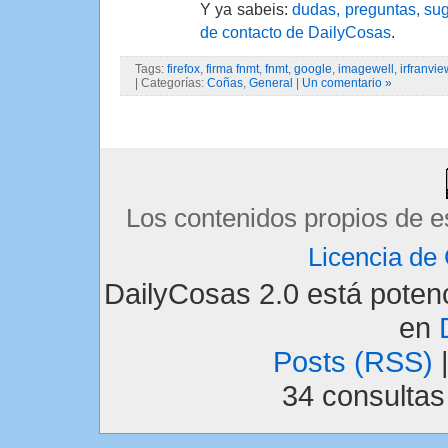
Y ya sabeis:
dudas, preguntas, sug
de contacto de DailyCosas
.
Tags:
firefox
,
firma fnmt
,
fnmt
,
google
,
imagewell
,
irfranvie
| Categorías:
Coñas
,
General
|
Un comentario »
Los contenidos propios de e
Licencia d
DailyCosas 2.0 está pote
en
Posts (RSS)
34 consulta