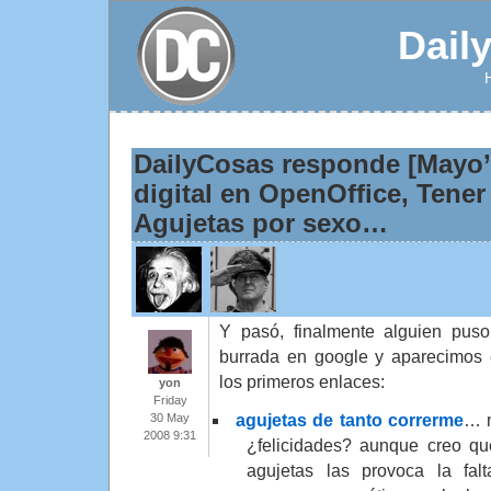
Dail
DailyCosas responde [Mayo’
digital en OpenOffice, Tene
Agujetas por sexo…
Y pasó, finalmente alguien pus
burrada en google y aparecimos 
los primeros enlaces:
yon
Friday
agujetas de tanto correrme
… 
30 May
2008 9:31
¿felicidades? aunque creo qu
agujetas las provoca la fal