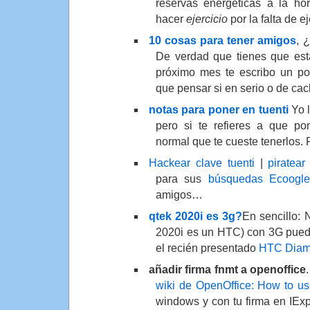
reservas energéticas a la ho
hacer
ejercicio
por la falta de e
10 cosas para tener amigos
, 
De verdad que tienes que est
próximo mes te escribo un po
que pensar si en serio o de c
notas para poner en tuenti
Yo 
pero si te refieres a que p
normal que te cueste tenerlos. P
Hackear clave tuenti
|
piratear 
para sus
búsquedas Ecoogle
amigos…
qtek 2020i es 3g?
En sencillo:
2020i es un HTC) con 3G pued
el recién presentado
HTC Dia
añadir firma fnmt a openoffice
wiki de OpenOffice: How to use
windows y con tu firma en IExp