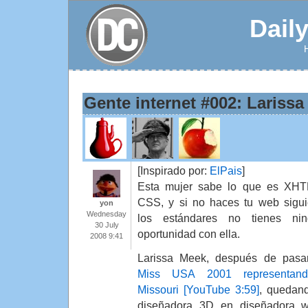
Dail
Gente internet #002: Lariss
[Inspirado por:
ElPais
]
Esta mujer sabe lo que es XH
CSS, y si no haces tu web sigu
yon
Wednesday
los estándares no tienes nin
30 July
oportunidad con ella.
2008 9:41
Larissa Meek, después de pasa
Miss USA 2001 representan
Missouri [YouTube 3:59]
, quedand
diseñadora 3D en diseñadora 