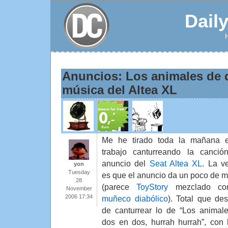
Dail
Anuncios: Los animales de 
música del Altea XL
Me he tirado toda la mañana 
trabajo canturreando la canció
anuncio del
Seat Altea XL
. La v
yon
Tuesday
es que el anuncio da un poco de m
28
(parece
ToyStory
mezclado c
November
2006 17:34
muñeco diabólico
). Total que de
de canturrear lo de “Los animal
dos en dos, hurrah hurrah”, con