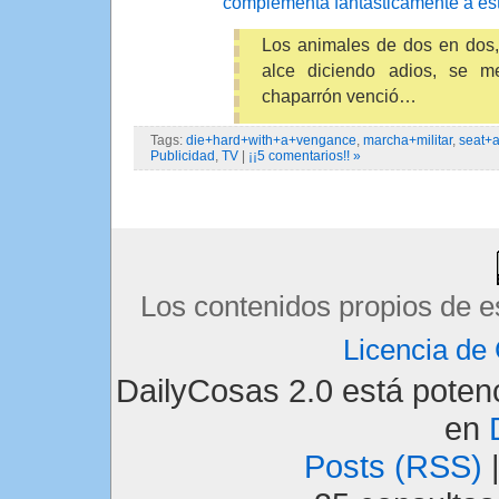
complementa fantásticamente a est
Los animales de dos en dos,
alce diciendo adios, se m
chaparrón venció…
Tags:
die+hard+with+a+vengance
,
marcha+militar
,
seat+a
Publicidad
,
TV
|
¡¡5 comentarios!! »
Los contenidos propios de e
Licencia d
DailyCosas 2.0 está pote
en
Posts (RSS)