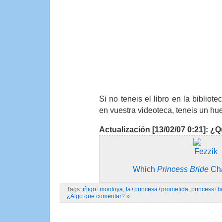
Si no teneis el libro en la bibliote
en vuestra videoteca, teneis un hu
Actualización [13/02/07 0:21]: ¿
Which
Princess Bride
Cha
Tags:
iñigo+montoya
,
la+princesa+prometida
,
princess+b
¿Algo que comentar? »