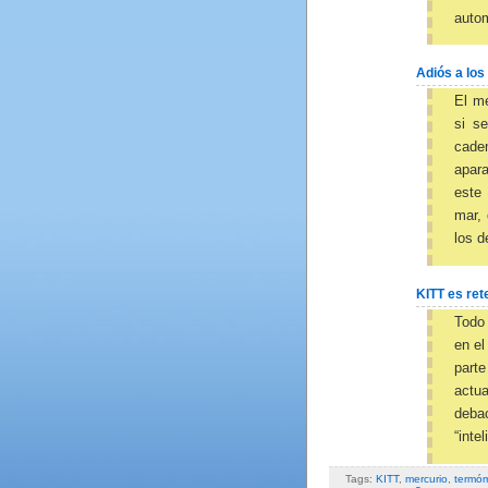
autom
Adiós a lo
El me
si s
cade
apara
este
mar, 
los d
KITT es ret
Todo
en el
part
actu
deba
“inte
Tags:
KITT
,
mercurio
,
termó