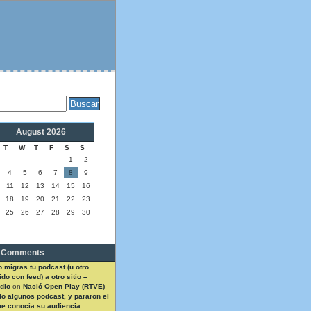
August 2026
T
W
T
F
S
S
1
2
4
5
6
7
8
9
11
12
13
14
15
16
18
19
20
21
22
23
25
26
27
28
29
30
 Comments
 migras tu podcast (u otro
do con feed) a otro sitio –
dio
on
Nació Open Play (RTVE)
do algunos podcast, y pararon el
ue conocía su audiencia