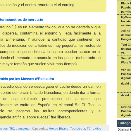
Black 
atización y el control remoto o el eLearning.
Facebo
permi
MySco
s termómetros de mercurio
los at
asiste
rcurio [..] es un elemento tóxico, que no se degrada y que
videos
e dispersa, contamina el entorno y llega fácilmente a la
deshac
Hangou
na alimentaria. Y aunque la cantidad que contienen los
Toni C
tos de medición de la fiebre es muy pequeña, los restos de
un pla
 compuesto que se tiren a la basura pueden acabar en el
yo
donde el mercurio se acumula en los peces (sobre todo en
Star W
Wars V
e mayor tamaño que suelen vivir más tiempo).
yon
o
Policí
digital
enido por los Mossos d’Escuadra
david
 sucedió cuando se descargaba el coche desde un camión
 centro comercial L’Illa de Barcelona, en dónde iba a formar
david
e de una exhibición promocional de la serie, que
almente se emite en España en el canal Sci-Fi. Tras la
Kick
o
cle se pagaron las multas correspondientes y la
Policí
digital
ligencia artificial sobre ruedas” fue liberada.
Catego
Categories
metros
,
TIC
,
transporte
| Categorías:
Mondo Bizarro
,
Tecnología
,
TV
|
¿Algo