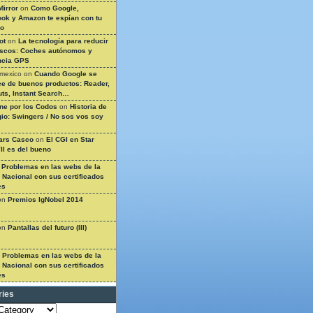
Mirror
on
Como Google,
ok y Amazon te espían con tu
so
ot
on
La tecnología para reducir
ascos: Coches autónomos y
ncia GPS
 mexico
on
Cuando Google se
e de buenos productos: Reader,
ts, Instant Search…
ine por los Codos
on
Historia de
gio: Swingers / No sos vos soy
ars Casco
on
El CGI en Star
II es del bueno
n
Problemas en las webs de la
a Nacional con sus certificados
es
on
Premios IgNobel 2014
on
Pantallas del futuro (III)
n
Problemas en las webs de la
a Nacional con sus certificados
es
ries