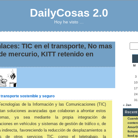
DailyCosas 2.0
Hoy he visto …
nlaces: TIC en el transporte, No mas
e mercurio, KITT retenido en
M
3
10
17
24
 transporte sostenible y seguro
31
Tecnologías de la Información y las Comunicaciones (TIC)
« Jan
itan soluciones avanzadas que colaboran a afrontar estos
Recent
lemas, ya sea mediante la propia integración de
Cuando
conteni
aciones en vehículos y sistemas de gestión de tráfico o, de
AmorO
 indirecta, favoreciendo la reducción de desplazamientos a
fichan
feed q
és de otros servicios TIC, como el teletrabajo, la