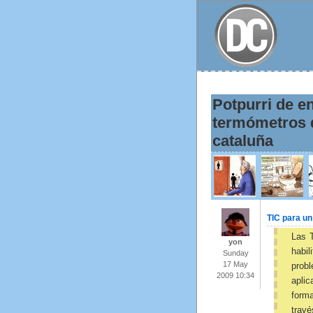
Potpurri de e
termómetros d
cataluña
TIC para un
Las 
yon
habil
Sunday
17 May
prob
2009 10:34
aplic
forma
trav