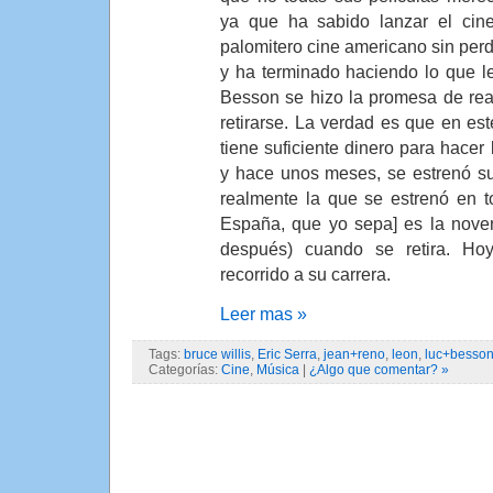
ya que ha sabido lanzar el cine
palomitero cine americano sin perd
y ha terminado haciendo lo que l
Besson se hizo la promesa de real
retirarse. La verdad es que en e
tiene suficiente dinero para hacer
y hace unos meses, se estrenó su
realmente la que se estrenó en 
España, que yo sepa] es la nove
después) cuando se retira. Ho
recorrido a su carrera.
Leer mas »
Tags:
bruce willis
,
Eric Serra
,
jean+reno
,
leon
,
luc+besso
Categorías:
Cine
,
Música
|
¿Algo que comentar? »