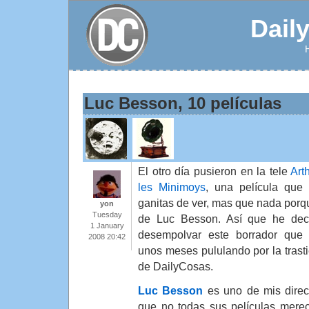
Dail
Luc Besson, 10 películas
El otro día pusieron en la tele
Art
les Minimoys
, una película que 
ganitas de ver, mas que nada porq
yon
Tuesday
de Luc Besson. Así que he dec
1 January
desempolvar este borrador que 
2008 20:42
unos meses pululando por la trast
de DailyCosas.
Luc Besson
es uno de mis direct
que no todas sus películas merec