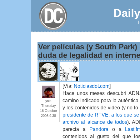
Dail
Ver películas (y South Park) 
duda de legalidad en interne
[Via:
Noticiasdot.com
]
Hace unos meses descubrí ADNst
camino indicado para la auténtica 
yon
Thursday
y los contenidos de video (y no l
16 October
presidente de RTVE, a los que s
2008 9:38
archivo al alcance de todos
). A
parecia a
Pandora
o a
Last.f
contenidos al gusto del que lo