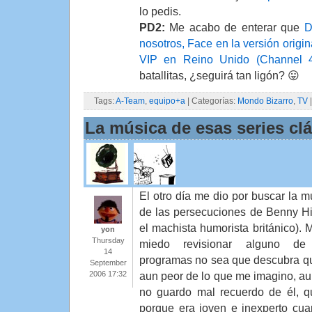
lo pedis.
PD2:
Me acabo de enterar que
D
nosotros, Face en la versión origi
VIP en Reino Unido (Channel 
batallitas, ¿seguirá tan ligón? 😛
Tags:
A-Team
,
equipo+a
| Categorías:
Mondo Bizarro
,
TV
La música de esas series cl
El otro día me dio por buscar la m
de las persecuciones de Benny Hill
el machista humorista británico). 
yon
Thursday
miedo revisionar alguno de
14
programas no sea que descubra q
September
2006 17:32
aun peor de lo que me imagino, a
no guardo mal recuerdo de él, q
porque era joven e inexperto cua