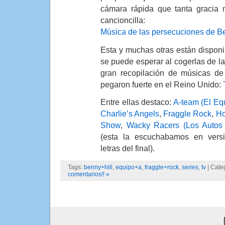
cámara rápida que tanta gracia 
cancioncilla:
Música de las persecuciones de Be
Esta y muchas otras están disponi
se puede esperar al cogerlas de la
gran recopilación de músicas de
pegaron fuerte en el Reino Unido:
Entre ellas destaco:
A-team (El Eq
Charlie’s Angels
,
Fraggle Rock
,
Ho
Show
,
Wacky Racers (Los Autos
(esta la escuchabamos en versi
letras del final).
Tags:
benny+hill
,
equipo+a
,
fraggle+rock
,
series
,
tv
| Cate
comentarios!! »