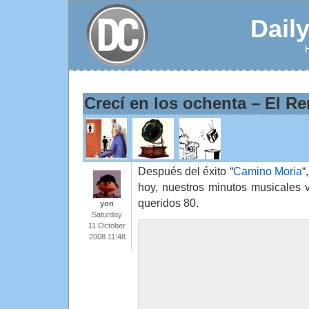
Dail
Crecí en los ochenta – El R
Después del éxito “
Camino Moria
“
hoy, nuestros minutos musicales 
queridos 80.
yon
Saturday
11 October
2008 11:48