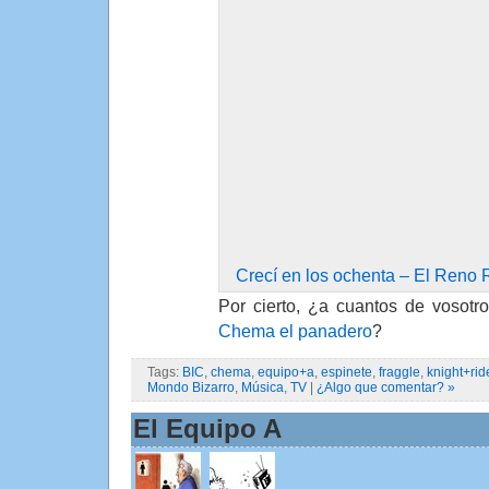
Crecí en los ochenta – El Reno
Por cierto, ¿a cuantos de vosotr
Chema el panadero
?
Tags:
BIC
,
chema
,
equipo+a
,
espinete
,
fraggle
,
knight+rid
Mondo Bizarro
,
Música
,
TV
|
¿Algo que comentar? »
El Equipo A