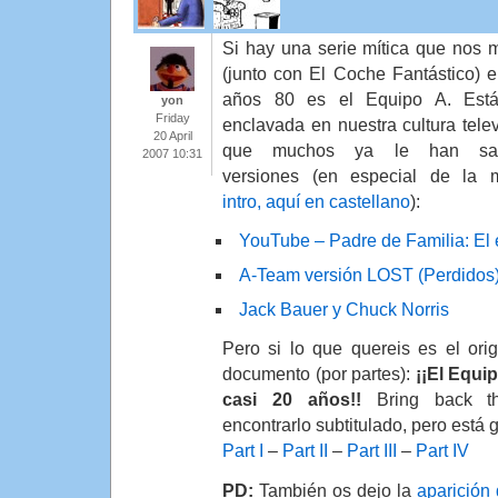
Si hay una serie mítica que nos 
(junto con El Coche Fantástico) e
años 80 es el Equipo A. Está
yon
Friday
enclavada en nuestra cultura telev
20 April
que muchos ya le han sa
2007 10:31
versiones (en especial de la m
intro, aquí en castellano
):
YouTube – Padre de Familia: El 
A-Team versión LOST (Perdidos
Jack Bauer y Chuck Norris
Pero si lo que quereis es el ori
documento (por partes):
¡¡El Equi
casi 20 años!!
Bring back th
encontrarlo subtitulado, pero está g
Part I
–
Part II
–
Part III
–
Part IV
PD:
También os dejo la
aparición