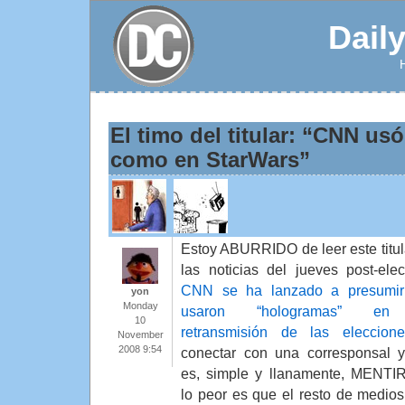
Dail
El timo del titular: “CNN u
como en StarWars”
Estoy ABURRIDO de leer este titul
las noticias del jueves post-elect
CNN se ha lanzado a presumir
yon
Monday
usaron “hologramas” e
10
retransmisión de las eleccione
November
2008 9:54
conectar con una corresponsal 
es, simple y llanamente, MENTI
lo peor es que el resto de medio