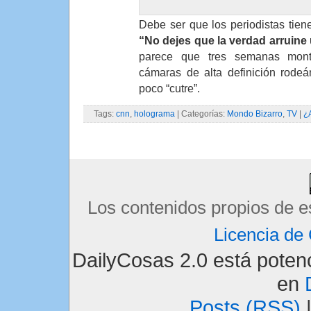
Debe ser que los periodistas tie
“No dejes que la verdad arruine 
parece que tres semanas monta
cámaras de alta definición rode
poco “cutre”.
Tags:
cnn
,
holograma
| Categorías:
Mondo Bizarro
,
TV
|
¿
Los contenidos propios de e
Licencia d
DailyCosas 2.0 está pote
en
Posts (RSS)