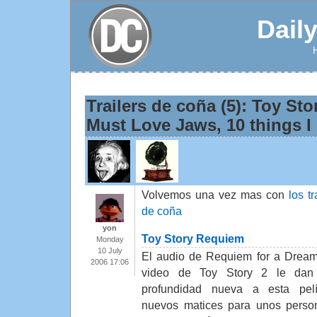
Dail
Trailers de coña (5): Toy St
Must Love Jaws, 10 things I
Volvemos una vez mas con
los tr
de coña
yon
Toy Story Requiem
Monday
10 July
El audio de Requiem for a Dream
2006 17:06
video de Toy Story 2 le dan
profundidad nueva a esta pelí
nuevos matices para unos perso