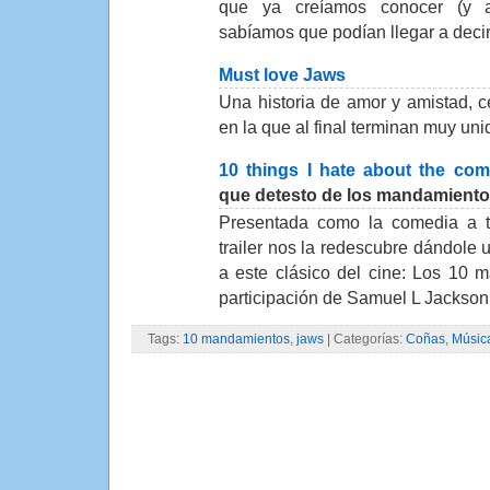
que ya creíamos conocer (y 
sabíamos que podían llegar a deci
Must love Jaws
Una historia de amor y amistad, ce
en la que al final terminan muy u
10 things I hate about the c
que detesto de los mandamiento
Presentada como la comedia a tr
trailer nos la redescubre dándole 
a este clásico del cine: Los 10 m
participación de Samuel L Jackson
Tags:
10 mandamientos
,
jaws
| Categorías:
Coñas
,
Músic