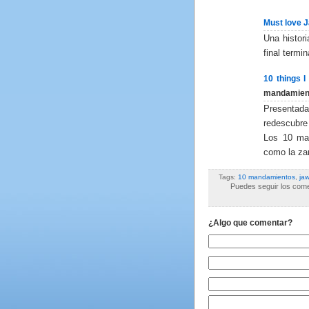
Must love 
Una histori
final term
10 things 
mandamien
Presentada
redescubre
Los 10 man
como la za
Tags:
10 mandamientos
,
ja
Puedes seguir los comen
¿Algo que comentar?