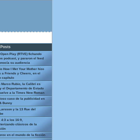
 Posts
 Open Play (RTVE) fichando
os podcast, y pararon el feed
onocía su audiencia
o How I Met Your Mother hizo
 a Friends y Cheers, en el
 capítulo
 Marco Rubio, la Calibri es
y el Departamento de Estado
uelve a la Times New Roman
ioso caso de la publicidad en
 & Bunny
Larsson y la 13 Rue del
be
 4:3 a los 16:9,
terizando clásicos de la
sión
prov en el mundo de la ficción