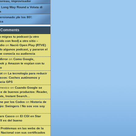
avreau, improvisador
 Long Way Round a Volata di
a
ersionado ¡de los 80!:
ca
 Comments
 migras tu podcast (u otro
do con feed) a otro sitio –
dio
on
Nació Open Play (RTVE)
do algunos podcast, y pararon el
ue conocía su audiencia
Mirror
on
Como Google,
ok y Amazon te espían con tu
so
ot
on
La tecnología para reducir
ascos: Coches autónomos y
ncia GPS
 mexico
on
Cuando Google se
e de buenos productos: Reader,
ts, Instant Search…
ine por los Codos
on
Historia de
gio: Swingers / No sos vos soy
ars Casco
on
El CGI en Star
II es del bueno
n
Problemas en las webs de la
a Nacional con sus certificados