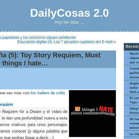
DailyCosas 2.0
Hoy he visto …
 papeleras y los ceniceros siguen existiendo
Educación digital (II): Los 7 pecados capitales del E-mail
»
Recent
oña (5): Toy Story Requiem, Must
Nació
algun
 things I hate…
que c
Cuand
guiños
mismo
Según
woke 
USA v
una vez mas con
los trailers de coña
El cur
Tiger
Requiem
Stieg 
e Requiem for a Dream y el video de
Perce
2 le dan una profundidad nueva a esta
De los
remas
nuevos matices para unos personajes
televi
íamos conocer (y alguna palabra que
La im
s que podían llegar a decir…).