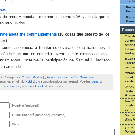
Jon F
Desde
Jaws
Peluc
a de amor y amistad, cercana a Liberad a Willy.. en la que al
Otro v
Manía
inan muy unidos…
Recent
I hate about the commandements
(10 cosas que detesto de los
Cuando
tos)
conteni
AmorO
 como la comedia a triunfar este verano, este trailer nos la
fichan
feed q
 dándole un aire de comedia juvenil a este clásico del cine:
Black 
damientos. Increíble la participación de Samuel L Jackson
Facebo
rza ardiendo.
permi
MySco
los at
ws
| Categorías:
Coñas
,
Música
|
¿Algo que comentar? »
|
Tweet me!
tarios en el hilo
RSS 2.0
o suscribiéndote por e-mail. Puedes
dejar un
asiste
comentario
, o un
trackback
desde tu sitio.
videos
deshac
Hangou
Toni C
Nombre (required)
un pla
yo
E-Mail (no será publicado) (required)
Star W
Wars V
Web
yon
o
Policí