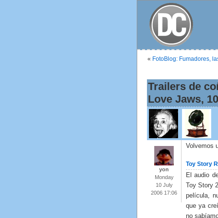
«
FotoBlog: Fumadores, las
Trailers de c
Love Jaws, 10
Volvemos 
Toy Story 
yon
El audio d
Monday
Toy Story 
10 July
2006 17:06
película, 
que ya cre
no sabíamo