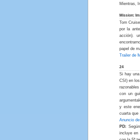
Mientras, I
Mission: Imp
Tom Cruise 
por la ante
acción). 
encontrarn
papel de m
Trailer de 
24
Si hay una
CSI) en lo
razonables
con un gu
argumenta
y este ene
cuarta que 
Anuncio de
PD:
Según
incluye en
con la 5ª t