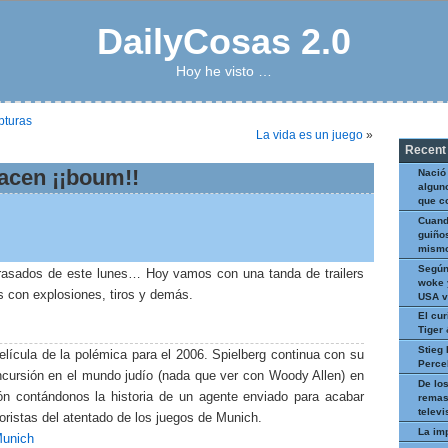
DailyCosas 2.0
Hoy he visto …
pturas
La vida es un juego
»
Recent
hacen ¡¡boum!!
Nació
algun
que c
Cuand
guiños
mismo
Según
etrasados de este lunes… Hoy vamos con una tanda de trailers
woke 
s con explosiones, tiros y demás.
USA v
El cur
Tiger
Stieg 
lícula de la polémica para el 2006. Spielberg continua con su
Perce
incursión en el mundo judío (nada que ver con Woody Allen) en
De los
ón contándonos la historia de un agente enviado para acabar
remas
televi
roristas del atentado de los juegos de Munich.
La im
Munich