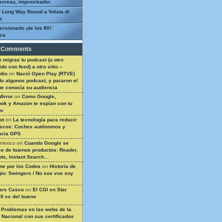
avreau, improvisador
 Long Way Round a Volata di
a
ersionado ¡de los 80!:
ca
 Comments
 migras tu podcast (u otro
do con feed) a otro sitio –
dio
on
Nació Open Play (RTVE)
do algunos podcast, y pararon el
ue conocía su audiencia
Mirror
on
Como Google,
ok y Amazon te espían con tu
so
ot
on
La tecnología para reducir
ascos: Coches autónomos y
ncia GPS
 mexico
on
Cuando Google se
e de buenos productos: Reader,
ts, Instant Search…
ine por los Codos
on
Historia de
gio: Swingers / No sos vos soy
ars Casco
on
El CGI en Star
II es del bueno
n
Problemas en las webs de la
a Nacional con sus certificados