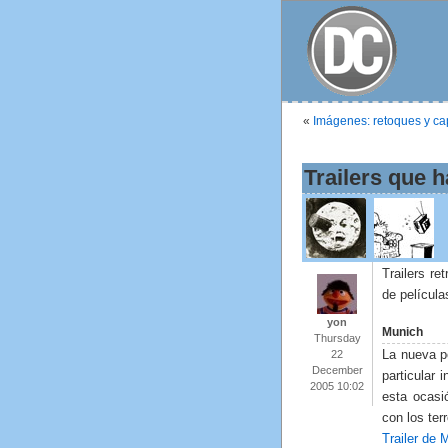
«
Imágenes: retoques y ca
Trailers que 
Trailers r
de película
yon
Munich
Thursday
La nueva pe
22
December
particular 
2005 10:02
esta ocasi
con los ter
Trailer de 