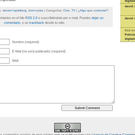
digital
david
e
,
steven+spielberg
,
tom+cruise
| Categorías:
Cine
,
TV
|
¿Algo que comentar?
tarios en el hilo
RSS 2.0
o suscribiéndote por e-mail. Puedes
dejar un
david
comentario
, o un
trackback
desde tu sitio.
Kick
o
Policí
digital
Nombre (required)
E-Mail (no será publicado) (required)
Web
s contenidos propios de esta página web se publican bajo una
Licencia de Creative Commo