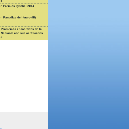
es
on
Premios IgNobel 2014
on
Pantallas del futuro (III)
n
Problemas en las webs de la
a Nacional con sus certificados
es
ns
.