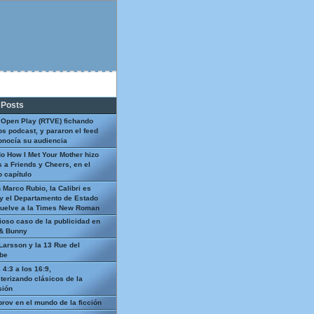
 Posts
 Open Play (RTVE) fichando
os podcast, y pararon el feed
onocía su audiencia
o How I Met Your Mother hizo
 a Friends y Cheers, en el
 capítulo
 Marco Rubio, la Calibri es
y el Departamento de Estado
uelve a la Times New Roman
ioso caso de la publicidad en
 & Bunny
Larsson y la 13 Rue del
be
 4:3 a los 16:9,
terizando clásicos de la
sión
prov en el mundo de la ficción