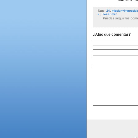
Tags:
24
,
mission+impossibl
»
|
Tweet me!
Puedes seguir los comen
¿Algo que comentar?
Lo