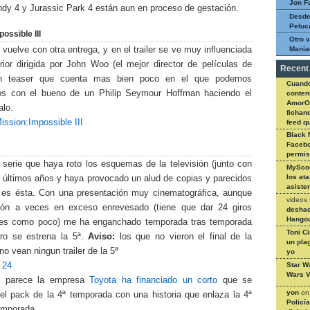
Jon F
ndy 4 y Jurassic Park 4 están aun en proceso de gestación.
Desde
Peluc
ossible III
Otro v
vuelve con otra entrega, y en el trailer se ve muy influenciada
Manía
rior dirigida por John Woo (el mejor director de películas de
Recent
un teaser que cuenta mas bien poco en el que podemos
Cuando
os con el bueno de un Philip Seymour Hoffman haciendo el
conteni
AmorO
alo.
fichan
Mission:Impossible III
feed q
Black 
Facebo
permi
 serie que haya roto los esquemas de la televisión (junto con
MySco
los at
s últimos años y haya provocado un alud de copias y parecidos
asiste
 es ésta. Con una presentación muy cinematográfica, aunque
videos
ión a veces en exceso enrevesado (tiene que dar 24 giros
deshac
Hangou
les como poco) me ha enganchado temporada tras temporada
Toni C
ro se estrena la 5ª.
Aviso:
los que no vieron el final de la
un pla
no vean ningun trailer de la 5ª
yo
Star W
 24
Wars V
 parece la empresa
Toyota ha financiado un corto
que se
yon
o
 el pack de la 4ª temporada con una historia que enlaza la 4ª
Policí
emporada.