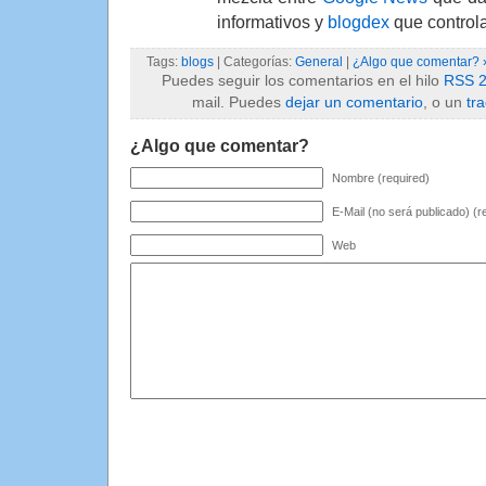
informativos y
blogdex
que controla
Tags:
blogs
| Categorías:
General
|
¿Algo que comentar? 
Puedes seguir los comentarios en el hilo
RSS 2
mail. Puedes
dejar un comentario
, o un
tr
¿Algo que comentar?
Nombre (required)
E-Mail (no será publicado) (r
Web