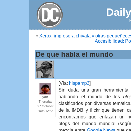
Dail
«
Xerox, impresora chivata y otras pequeñec
Accesibilidad: Po
De que habla el mundo
[Via:
hispamp3
]
Sin duda una gran herramienta
hablando el mundo de los
blo
yon
Thursday
clasificados por diversas temática
27 October
de la IMDB y flickr que tienen c
2005 12:58
encontrarnos que enlazan un n
blogs del mundo mundial (segú
mezcla entre
Google News
que da 