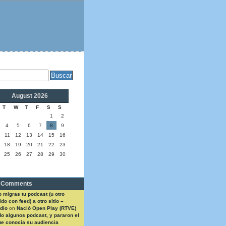
August 2026
T
W
T
F
S
S
1
2
4
5
6
7
8
9
11
12
13
14
15
16
18
19
20
21
22
23
25
26
27
28
29
30
 Comments
 migras tu podcast (u otro
do con feed) a otro sitio –
dio
on
Nació Open Play (RTVE)
do algunos podcast, y pararon el
ue conocía su audiencia