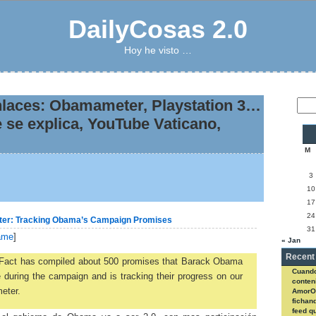
DailyCosas 2.0
Hoy he visto …
nlaces: Obamameter, Playstation 3…
se explica, YouTube Vaticano,
M
3
10
17
24
er: Tracking Obama’s Campaign Promises
31
ame
]
« Jan
Recent
tiFact has compiled about 500 promises that Barack Obama
Cuando
during the campaign and is tracking their progress on our
conteni
eter.
AmorO
fichan
feed q