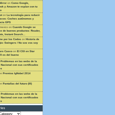
Mirror
on
Como Google,
ok y Amazon te espían con tu
so
ot
on
La tecnología para reducir
ascos: Coches autónomos y
ncia GPS
 mexico
on
Cuando Google se
e de buenos productos: Reader,
ts, Instant Search…
ine por los Codos
on
Historia de
gio: Swingers / No sos vos soy
ars Casco
on
El CGI en Star
II es del bueno
n
Problemas en las webs de la
a Nacional con sus certificados
es
on
Premios IgNobel 2014
on
Pantallas del futuro (III)
n
Problemas en las webs de la
a Nacional con sus certificados
es
ries