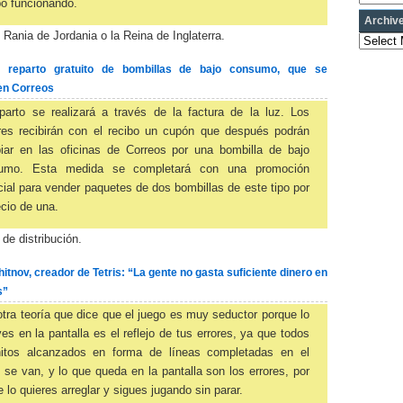
o funcionando.
Archiv
Rania de Jordania o la Reina de Inglaterra.
Archives
l reparto gratuito de bombillas de bajo consumo, que se
en Correos
parto se realizará a través de la factura de la luz. Los
res recibirán con el recibo un cupón que después podrán
iar en las oficinas de Correos por una bombilla de bajo
umo. Esta medida se completará con una promoción
ial para vender paquetes de dos bombillas de este tipo por
ecio de una.
de distribución.
itnov, creador de Tetris: “La gente no gasta suficiente dinero en
s”
tra teoría que dice que el juego es muy seductor porque lo
es en la pantalla es el reflejo de tus errores, ya que todos
hitos alcanzados en forma de líneas completadas en el
 se van, y lo que queda en la pantalla son los errores, por
e lo quieres arreglar y sigues jugando sin parar.