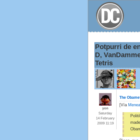
Potpurri de e
D, VanDamme 
Tetris
The Obamet
[Vía
Mene
yon
Saturday
Poli
14 February
made 
2009 11:19
Obam