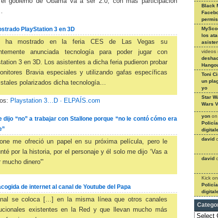
el gobierno de Obama va a ser 2.0, con mas participación
Black 
…
Facebo
permi
strado PlayStation 3 en 3D
MySco
los at
y ha mostrado en la feria CES de Las Vegas su
asiste
videos
entemente anunciada tecnología para poder jugar con
deshac
tation 3 en 3D. Los asistentes a dicha feria pudieron probar
Hangou
nitores Bravia especiales y utilizando gafas específicas
Toni C
un pla
istales polarizados dicha tecnología…
yo
Star W
los:
Playstation 3…D · ELPAÍS.com
Wars V
yon
o
ijo “no” a trabajar con Stallone porque “no le contó cómo era
Policí
e”
digital
david
lone me ofreció un papel en su próxima película, pero le
nté por la historia, por el personaje y él solo me dijo ‘Vas a
david
 mucho dinero'”
Kick
o
Policí
ogida de internet al canal de Youtube del Papa
digital
anal se coloca […] en la misma línea que otros canales
Catego
itucionales existentes en la Red y que llevan mucho más
Categories