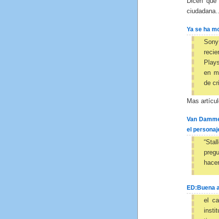
Dicen que 
ciudadana
Ya se ha mo
Son
reci
Plays
en mo
de cr
Mas artícu
Van Damme d
el personaj
“Stal
pregu
hacer
ED:Buena ac
el c
inst