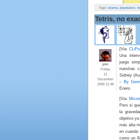
Tags:
obama
,
playstation
,
te
Tetris, no ex
[Via:
CLiPs
Una interv
juego simp
yon
nuestras c
Friday
12
Sidney (Au
December
– By Geor
2008 11:48
Enero.
[Via:
Micro
Pero si qui
la graveda
objetivo ya
más alta m
en cuando 
como un fla