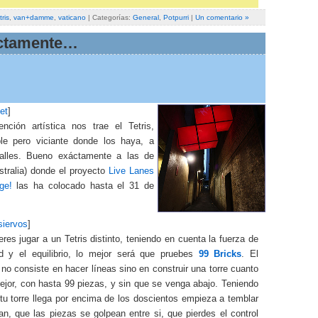
tris
,
van+damme
,
vaticano
| Categorías:
General
,
Potpurri
|
Un comentario »
actamente…
et
]
ención artística nos trae el Tetris,
le pero viciante donde los haya, a
alles. Bueno exáctamente a las de
stralia) donde el proyecto
Live Lanes
ge!
las ha colocado hasta el 31 de
siervos
]
eres jugar a un Tetris distinto, teniendo en cuenta la fuerza de
d y el equilibrio, lo mejor será que pruebes
99 Bricks
. El
 no consiste en hacer líneas sino en construir una torre cuanto
ejor, con hasta 99 piezas, y sin que se venga abajo. Teniendo
tu torre llega por encima de los doscientos empieza a temblar
n, que las piezas se golpean entre si, que pierdes el control