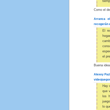
tiemp
Como el de 
Arranca e
recogerán 
El re
hoga
camb
cons
espec
el pr
Buena idea 
Alexey Pazh
videojuego
Hay o
que v
los 
juego
lo qu