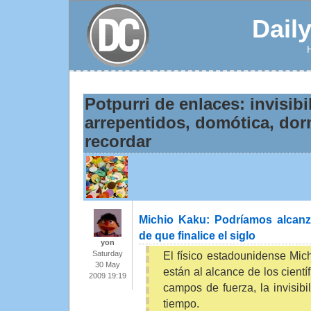
Dail
Potpurri de enlaces: invisibi
arrepentidos, domótica, dor
recordar
Michio Kaku: Podríamos alcanzar
de que finalice el siglo
yon
El físico estadounidense Mic
Saturday
30 May
están al alcance de los cient
2009 19:19
campos de fuerza, la invisibil
tiempo.