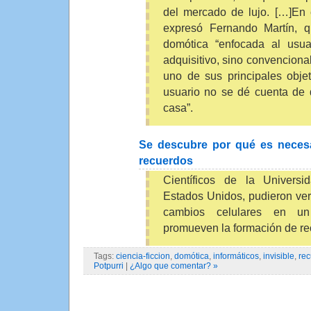
del mercado de lujo. […]En
expresó Fernando Martín, q
domótica “enfocada al usua
adquisitivo, sino convencion
uno de sus principales obje
usuario no se dé cuenta de 
casa”.
Se descubre por qué es necesa
recuerdos
Científicos de la Universi
Estados Unidos, pudieron ve
cambios celulares en un
promueven la formación de re
Tags:
ciencia-ficcion
,
domótica
,
informáticos
,
invisible
,
re
Potpurri
|
¿Algo que comentar? »