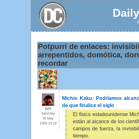
Dail
Potpurri de enlaces: invisibi
arrepentidos, domótica, dor
recordar
Michio Kaku: Podríamos alcanzar
de que finalice el siglo
yon
El físico estadounidense Mic
Saturday
30 May
están al alcance de los cient
2009 19:19
campos de fuerza, la invisibil
tiempo.