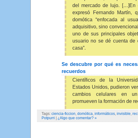
del mercado de lujo. […]En
expresó Fernando Martín, q
domótica “enfocada al usua
adquisitivo, sino convencion
uno de sus principales obje
usuario no se dé cuenta de 
casa”.
Se descubre por qué es necesa
recuerdos
Científicos de la Universi
Estados Unidos, pudieron ve
cambios celulares en un
promueven la formación de re
Tags:
ciencia-ficcion
,
domótica
,
informáticos
,
invisible
,
re
Potpurri
|
¿Algo que comentar? »