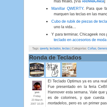
mas freaks. [Vía
TechnoChica
]
Manillar QWERTY
. Para que fa
marquen las teclas en las mano
Cubo de rubik de piezas de tecl
uno la vida…
Y para terminar, Chicageek nos
teclado en accesorios de moda
Tags:
qwerty
,
teclados
,
teclas
| Categorías:
Coñas
,
Genera
Ronda de Teclados
El Teclado Optimus ya es una real
Fue presentado en la feria CeB
Hannover esta semana. Vale que 
yon
Friday
es de colorines, y que cuesta
23 March
mortadelos
, pero es un primer pas
2007 10:29