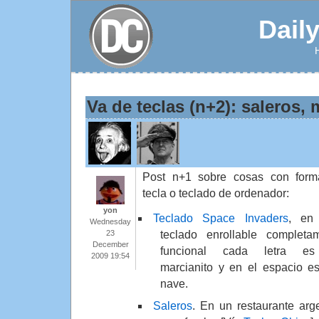
Dail
Va de teclas (n+2): saleros, m
Post n+1 sobre cosas con for
tecla o teclado de ordenador:
yon
Teclado Space Invaders
, en
Wednesday
teclado enrollable completa
23
December
funcional cada letra e
2009 19:54
marcianito y en el espacio es
nave.
Saleros
. En un restaurante arg