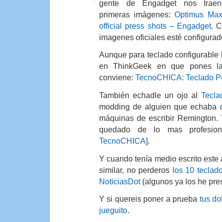
gente de Engadget nos traen
primeras imágenes:
Optimus Ma
official press shots – Engadget
. 
imagenes oficiales esté configur
Aunque para teclado configurable 
en ThinkGeek en que pones la
conviene:
TecnoCHICA: Teclado Pe
También echadle un ojo al
Tecla
modding de alguien que echaba d
máquinas de escribir Remington. 
quedado de lo mas profesio
TecnoCHICA
].
Y cuando tenía medio escrito este 
similar, no perderos
los 10 teclad
NoticiasDot
(algunos ya los he pre
Y si quereis poner a prueba
tus do
jueguito
.