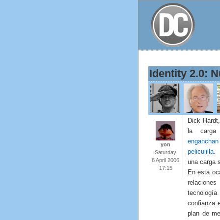
Identity 2.0:
Dick Hardt
la carg
enganchan
yon
peliculilla.
E
Saturday
8 April 2006
una carga s
17:15
En esta oc
relacion
tecnolog
confianza e
plan de me