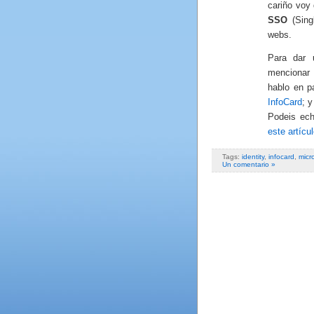
cariño voy
SSO
(Singl
webs.
Para dar 
mencionar 
hablo en p
InfoCard
; 
Podeis ech
este artícu
Tags:
identity
,
infocard
,
micr
Un comentario »