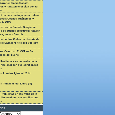
Mirror
on
Como Google,
ok y Amazon te espían con tu
so
ot
on
La tecnología para reducir
ascos: Coches autónomos y
ncia GPS
 mexico
on
Cuando Google se
e de buenos productos: Reader,
ts, Instant Search…
ine por los Codos
on
Historia de
gio: Swingers / No sos vos soy
ars Casco
on
El CGI en Star
II es del bueno
n
Problemas en las webs de la
a Nacional con sus certificados
es
on
Premios IgNobel 2014
on
Pantallas del futuro (III)
n
Problemas en las webs de la
a Nacional con sus certificados
es
ries