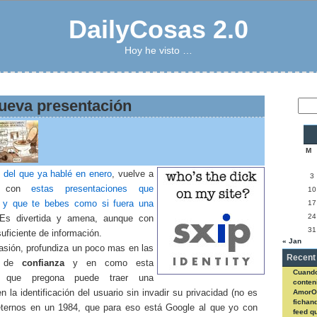
DailyCosas 2.0
Hoy he visto …
 Nueva presentación
M
,
del que ya hablé en enero
, vuelve a
3
a con
estas presentaciones que
10
 y que te bebes como si fuera una
17
24
s divertida y amena, aunque con
31
uficiente de información.
« Jan
asión, profundiza un poco mas en las
Recent
es de
confianza
y en como esta
Cuando
ía que pregona puede traer una
conteni
n la identificación del usuario sin invadir su privacidad (no es
AmorO
fichan
ternos en un 1984, que para eso está Google al que yo con
feed q