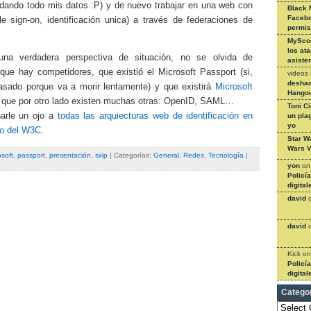
 dando todo mis datos :P) y de nuevo trabajar en una web con
Black 
Facebo
e sign-on, identificación unica) a través de federaciones de
permi
MySco
los at
una verdadera perspectiva de situación, no se olvida de
asiste
que hay competidores, que existió el Microsoft Passport (si,
videos
deshac
asado porque va a morir lentamente) y que existirá
Microsoft
Hangou
y que por otro lado existen muchas otras: OpenID, SAML…
Toni C
arle un ojo a
todas las arquiecturas web de identificación en
un pla
yo
lo del W3C
.
Star W
Wars V
osoft
,
passport
,
presentación
,
sxip
| Categorías:
General
,
Redes
,
Tecnología
|
yon
o
Policí
digital
david
david
Kick
o
Policí
digital
Catego
Categories