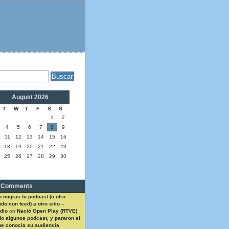
August 2026
T
W
T
F
S
S
1
2
4
5
6
7
8
9
11
12
13
14
15
16
18
19
20
21
22
23
25
26
27
28
29
30
 Comments
 migras tu podcast (u otro
do con feed) a otro sitio –
dio
on
Nació Open Play (RTVE)
do algunos podcast, y pararon el
ue conocía su audiencia