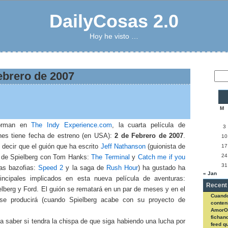
DailyCosas 2.0
Hoy he visto …
Febrero de 2007
M
forman en
The Indy Experience.com
, la cuarta película de
3
nes tiene fecha de estreno (en USA):
2 de Febrero de 2007
.
10
 decir que el guión que ha escrito
Jeff Nathanson
(guionista de
17
24
s de Spielberg con Tom Hanks:
The Terminal
y
Catch me if you
31
las bazofias:
Speed 2
y la saga de
Rush Hour
) ha gustado ha
« Jan
rincipales implicados en esta nueva película de aventuras:
Recent
lberg y Ford. El guión se rematará en un par de meses y en el
Cuando
se producirá (cuando Spielberg acabe con su proyecto de
conteni
AmorO
fichan
 saber si tendra la chispa de que siga habiendo una lucha por
feed q