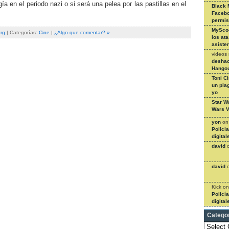
gía en el periodo nazi o si será una pelea por las pastillas en el
Black 
Facebo
permi
MySco
erg
| Categorías:
Cine
|
¿Algo que comentar? »
los at
asiste
videos
deshac
Hangou
Toni C
un pla
yo
Star W
Wars V
yon
o
Policí
digital
david
david
Kick
o
Policí
digital
Catego
Categories