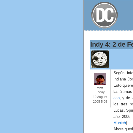
Indy 4: 2 de 
Según in
Indiana Jo
Esto quiere
yon
las última
Friday
12 August
can
, y de 
2005 5:05
los tres p
Lucas, Spie
año 2006 
Munich
).
Ahora queda