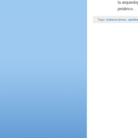
la arqueolo
jeriátrico…
Tags:
indiana+jones
,
spielb