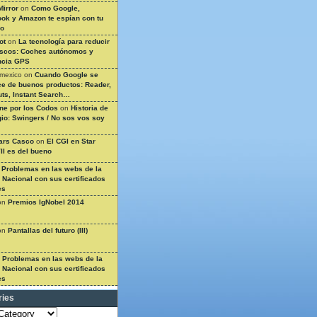
Mirror
on
Como Google,
ok y Amazon te espían con tu
so
ot
on
La tecnología para reducir
ascos: Coches autónomos y
ncia GPS
 mexico
on
Cuando Google se
e de buenos productos: Reader,
ts, Instant Search…
ine por los Codos
on
Historia de
gio: Swingers / No sos vos soy
ars Casco
on
El CGI en Star
II es del bueno
n
Problemas en las webs de la
a Nacional con sus certificados
es
on
Premios IgNobel 2014
on
Pantallas del futuro (III)
n
Problemas en las webs de la
a Nacional con sus certificados
es
ries