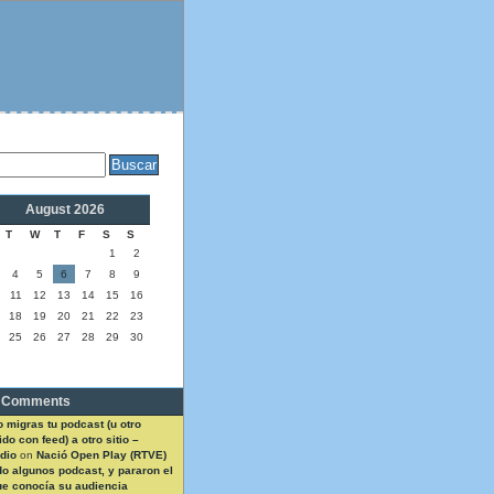
August 2026
T
W
T
F
S
S
1
2
4
5
6
7
8
9
11
12
13
14
15
16
18
19
20
21
22
23
25
26
27
28
29
30
 Comments
 migras tu podcast (u otro
do con feed) a otro sitio –
dio
on
Nació Open Play (RTVE)
do algunos podcast, y pararon el
ue conocía su audiencia