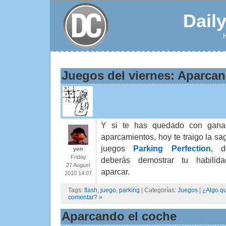
Dail
Juegos del viernes: Aparcan
Y si te has quedado con gana
aparcamientos, hoy te traigo la sa
juegos
Parking Perfection
, d
yon
Friday
deberás demostrar tu habilid
27 August
aparcar.
2010 14:07
Tags:
flash
,
juego
,
parking
| Categorías:
Juegos
|
¿Algo q
comentar? »
Aparcando el coche