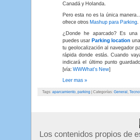
Canadá y Holanda.
Pero esta no es la única maner
ofrece otros
Mashup para Parking
.
¿Donde he aparcado? Es una c
puedes usar
Parking location
una
tu geolocalización al navegador 
rápida donde estás. Cuando vaya
indicará el último punto guardad
[vía:
WWWhat’s New
]
Leer mas »
Tags:
aparcamiento
,
parking
| Categorías:
General
,
Tecno
Los contenidos propios de e