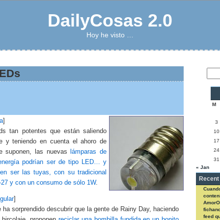
DailyCosas 2.0
Hoy he visto …
LEDs
M
a
]
3
ds tan potentes que están saliendo
10
e y teniendo en cuenta el ahoro de
17
24
ue suponen, las nuevas
lámparas de
31
energía podrían ser de tipo LED… y
« Jan
en ser las tuyas, con su tradicional
Recent
E-27 y con un consumo de sólo 1W
.
Cuando
conteni
gular
]
AmorO
 ha sorprendido descubrir que la gente de Rainy Day, haciendo
fichan
feed q
 bircolaje, proponen
reciclar una bombilla fundida en un bonito