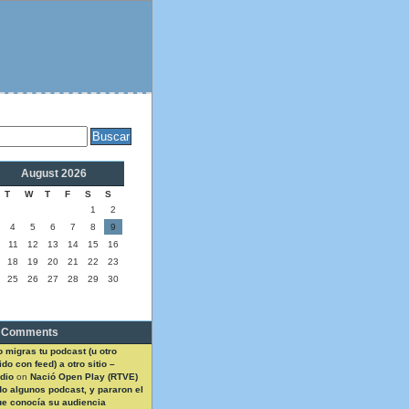
August 2026
T
W
T
F
S
S
1
2
4
5
6
7
8
9
11
12
13
14
15
16
18
19
20
21
22
23
25
26
27
28
29
30
 Comments
 migras tu podcast (u otro
do con feed) a otro sitio –
dio
on
Nació Open Play (RTVE)
do algunos podcast, y pararon el
ue conocía su audiencia