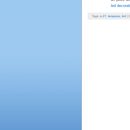
led decorat
Tags:
e-27
,
lamparas
,
led
| 