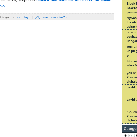
Black 
ivo
.
Facebo
permi
Categorías:
Tecnología
|
¿Algo que comentar? »
MySco
los at
asiste
videos
deshac
Hangou
Toni C
un pla
yo
Star W
Wars V
yon
o
Policí
digital
david
david
Kick
o
Policí
digital
Catego
Categories