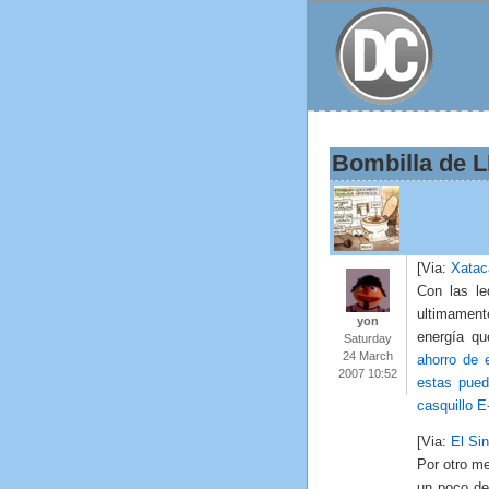
Bombilla de 
[Via:
Xatac
Con las le
ultimament
yon
energía q
Saturday
24 March
ahorro de 
2007 10:52
estas pued
casquillo 
[Via:
El Sin
Por otro me
un poco de