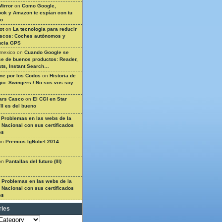
Mirror
on
Como Google,
ok y Amazon te espían con tu
so
ot
on
La tecnología para reducir
ascos: Coches autónomos y
ncia GPS
 mexico
on
Cuando Google se
e de buenos productos: Reader,
ts, Instant Search…
ine por los Codos
on
Historia de
gio: Swingers / No sos vos soy
ars Casco
on
El CGI en Star
II es del bueno
n
Problemas en las webs de la
a Nacional con sus certificados
es
on
Premios IgNobel 2014
on
Pantallas del futuro (III)
n
Problemas en las webs de la
a Nacional con sus certificados
es
ries