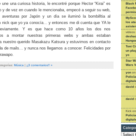
une una curiosa historia, le encontré porque Hector “Kirai” es
Black 
Facebo
o y de vez en cuando le mencionaba, empecé a seguir su web,
permi
 aventuras por Japón y un día se iluminó la bombilltia al
MySco
los at
n nick que yo ya conocía… y entonces me di cuenta que YA le
asiste
reviamente. Y es que hace como 10 años los dos nos
videos
os a montar nuestras primeras webs y ambas estaban
deshac
Hangou
a nuestro querido Masakazu Katsura y estuvimos en contacto
Toni C
da de mails… y nunca nos llegamos a conocer. Felicidades por
un pla
arawapo.
yo
Star W
Wars V
ategorías:
Música
|
¡¡3 comentarios!! »
yon
o
Policí
digital
david
david
Kick
o
Policí
digital
Catego
Categories