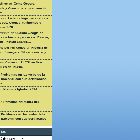
Mirror
on
Como Google,
ok y Amazon te espían con tu
so
ot
on
La tecnología para reducir
ascos: Coches autónomos y
ncia GPS
 mexico
on
Cuando Google se
e de buenos productos: Reader,
ts, Instant Search…
ine por los Codos
on
Historia de
gio: Swingers / No sos vos soy
ars Casco
on
El CGI en Star
II es del bueno
n
Problemas en las webs de la
a Nacional con sus certificados
es
on
Premios IgNobel 2014
on
Pantallas del futuro (III)
n
Problemas en las webs de la
a Nacional con sus certificados
es
ries