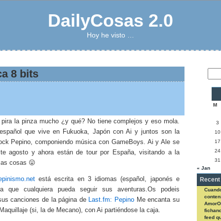
DailyCosas 2.0
Hoy he visto …
a 8 bits
M
e pira la pinza mucho ¿y qué? No tiene complejos y eso mola.
3
español que vive en Fukuoka, Japón con Ai y juntos son la
10
ock Pepino, componiendo música con GameBoys. Ai y Ale se
17
24
te agosto y ahora están de tour por España, visitando a la
31
sas cosas 😛
« Jan
epinismo.net
está escrita en 3 idiomas (español, japonés e
Recent
ara que cualquiera pueda seguir sus aventuras.Os podeis
Cuando
conteni
sus canciones de la página de
Last.fm: Pepino
Me encanta su
AmorO
Maquillaje (si, la de Mecano), con Ai partiéndose la caja.
fichan
feed q