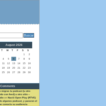
August 2026
T
W
T
F
S
S
1
2
4
5
6
7
8
9
11
12
13
14
15
16
18
19
20
21
22
23
25
26
27
28
29
30
 Comments
 migras tu podcast (u otro
do con feed) a otro sitio –
dio
on
Nació Open Play (RTVE)
do algunos podcast, y pararon el
ue conocía su audiencia