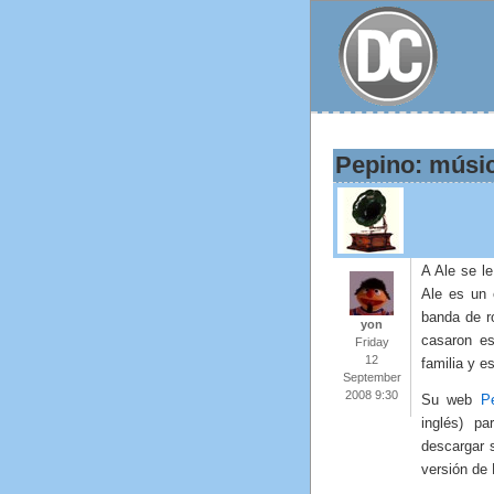
Pepino: músic
A Ale se l
Ale es un 
banda de r
yon
casaron es
Friday
12
familia y e
September
2008 9:30
Su web
P
inglés) p
descargar 
versión de 