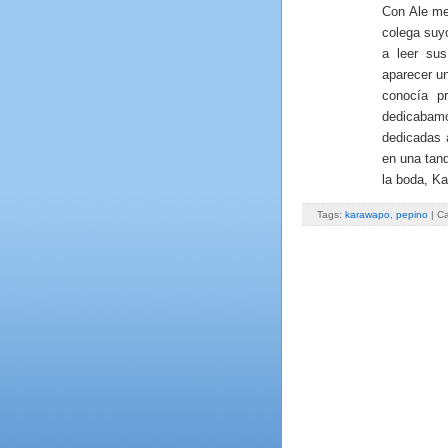
Con Ale me 
colega suy
a leer sus
aparecer u
conocía p
dedicabam
dedicadas 
en una tan
la boda, K
Tags:
karawapo
,
pepino
| C