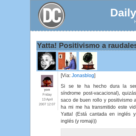
Dail
Yatta! Positivismo a raudale
[Via:
Jonasblog
]
Si se te ha hecho dura la se
yon
síndrome post-vacacional), quizá
Friday
saco de buen rollo y positivismo 
13 April
2007 12:07
ha mi me ha transmitido este vid
Yatta! (Está cantada en inglés y
inglés (y romaji))