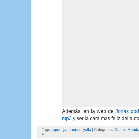
Además, en la web de
Jonás pod
mp3
y ser la cara mas feliz del aut
Tags:
japon
,
japonenes
,
yatta
| Categorías:
Coñas
,
Mondo 
»