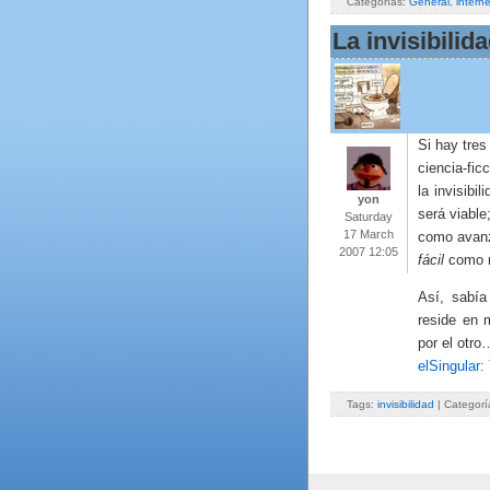
Categorías:
General
,
interne
La invisibilid
Si hay tre
ciencia-fic
la invisibi
yon
será viable
Saturday
17 March
como avanza
2007 12:05
fácil
como n
Así, sabía
reside en 
por el otr
elSingular:
Tags:
invisibilidad
| Categorí