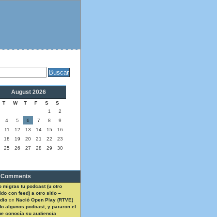
August 2026
T
W
T
F
S
S
1
2
4
5
6
7
8
9
11
12
13
14
15
16
18
19
20
21
22
23
25
26
27
28
29
30
 Comments
 migras tu podcast (u otro
do con feed) a otro sitio –
dio
on
Nació Open Play (RTVE)
do algunos podcast, y pararon el
ue conocía su audiencia