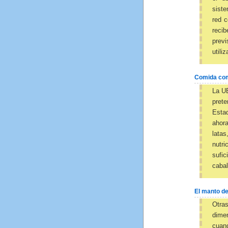
sist
red c
reci
prev
utili
Comida com
La UE
pret
Esta
ahor
latas
nutr
sufic
cabal
El manto de
Otras
dimen
cuand