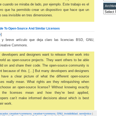
le cuando se miraba de lado, por ejemplo. Este trabajo es el
Archiv
ro que ha permitido crear un dispositivo que hace que un
Archives
o sea invisible en tres dimensiones.
ide To Open-Source And Similar Licenses
e
]
e y breve artículo que deja claro las licencias BSD, GNU,
Creative Commons.
developers and designers want to release their work into
orld as open-source projects. They want others to be able
ild on and share their code. The open-source community is
nt because of this. […] But many developers and designers
t have a clear picture of what the different open-source
ses really mean. What rights are they relinquishing when
 choose an open-source license? Without knowing exactly
 the licenses mean and how they’re best applied,
lopers can’t make informed decisions about which is best
heir work.
scador
,
creative+commons
,
creative+commons
,
GNU
,
invisibilidad
,
semántico
|