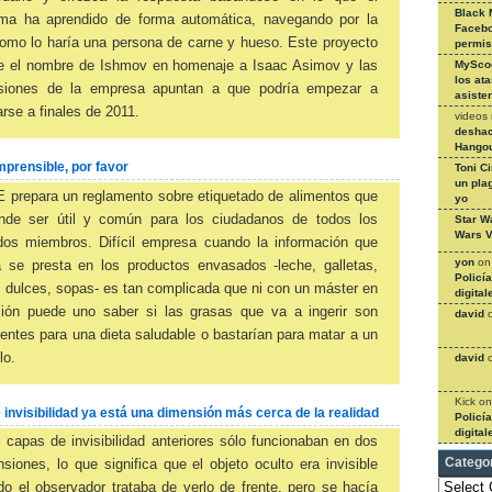
Black 
ema ha aprendido de forma automática, navegando por la
Facebo
omo lo haría una persona de carne y hueso. Este proyecto
permi
be el nombre de Ishmov en homenaje a Isaac Asimov y las
MySco
los at
isiones de la empresa apuntan a que podría empezar a
asiste
zarse a finales de 2011.
videos
deshac
Hangou
prensible, por favor
Toni C
un pla
 prepara un reglamento sobre etiquetado de alimentos que
yo
ende ser útil y común para los ciudadanos de todos los
Star W
Wars V
dos miembros. Difícil empresa cuando la información que
yon
o
a se presta en los productos envasados -leche, galletas,
Policí
, dulces, sopas- es tan complicada que ni con un máster en
digital
ición puede uno saber si las grasas que va a ingerir son
david
ientes para una dieta saludable o bastarían para matar a un
lo.
david
Kick
o
 invisibilidad ya está una dimensión más cerca de la realidad
Policí
digital
 capas de invisibilidad anteriores sólo funcionaban en dos
Catego
siones, lo que significa que el objeto oculto era invisible
Categories
o el observador trataba de verlo de frente, pero se hacía