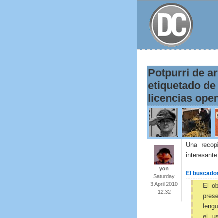
Potpurri de a
etiquetado de 
licencias ope
Una recop
interesante
yon
El buscador
Saturday
3 April 2010
El ob
12:32
prese
lengu
el u