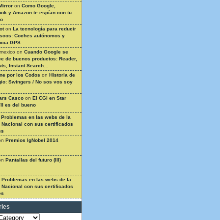
Mirror
on
Como Google,
ok y Amazon te espían con tu
so
ot
on
La tecnología para reducir
ascos: Coches autónomos y
ncia GPS
 mexico
on
Cuando Google se
e de buenos productos: Reader,
ts, Instant Search…
ine por los Codos
on
Historia de
gio: Swingers / No sos vos soy
ars Casco
on
El CGI en Star
II es del bueno
n
Problemas en las webs de la
a Nacional con sus certificados
es
on
Premios IgNobel 2014
on
Pantallas del futuro (III)
n
Problemas en las webs de la
a Nacional con sus certificados
es
ries