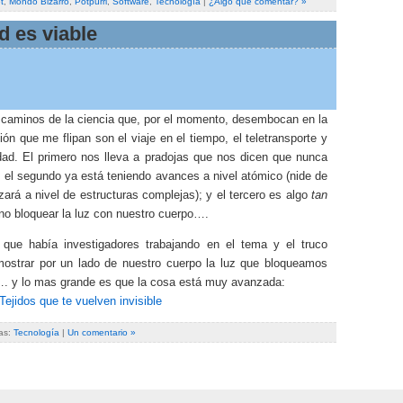
t
,
Mondo Bizarro
,
Potpurri
,
Software
,
Tecnología
|
¿Algo que comentar? »
ad es viable
s caminos de la ciencia que, por el momento, desembocan en la
ción que me flipan son el viaje en el tiempo, el teletransporte y
lidad. El primero nos lleva a pradojas que nos dicen que nunca
; el segundo ya está teniendo avances a nivel atómico (nide de
rá a nivel de estructuras complejas); y el tercero es algo
tan
o bloquear la luz con nuestro cuerpo….
 que había investigadores trabajando en el tema y el truco
mostrar por un lado de nuestro cuerpo la luz que bloqueamos
o…. y lo mas grande es que la cosa está muy avanzada:
 Tejidos que te vuelven invisible
as:
Tecnología
|
Un comentario »