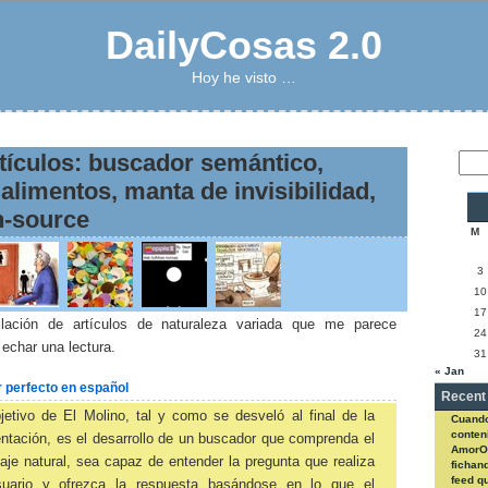
DailyCosas 2.0
Hoy he visto …
rtículos: buscador semántico,
alimentos, manta de invisibilidad,
n-source
M
3
10
17
ilación de artículos de naturaleza variada que me parece
24
 echar una lectura.
31
« Jan
 perfecto en español
Recent
jetivo de El Molino, tal y como se desveló al final de la
Cuando
conteni
ntación, es el desarrollo de un buscador que comprenda el
AmorO
aje natural, sea capaz de entender la pregunta que realiza
fichan
feed q
suario y ofrezca la respuesta basándose en lo que el