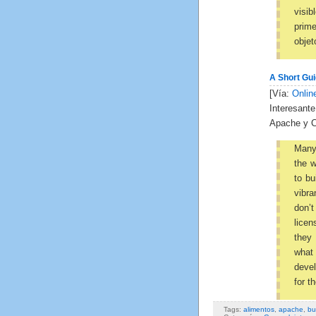
visib
prime
objet
A Short Gu
[Vía:
Onlin
Interesant
Apache y 
Many 
the w
to bu
vibra
don’
licen
they
what
deve
for t
Tags:
alimentos
,
apache
,
bu