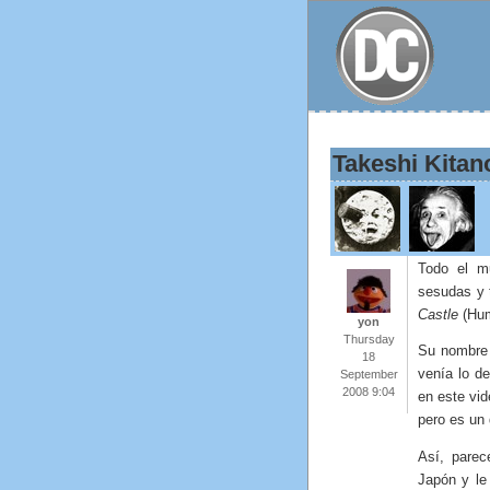
Takeshi Kitan
Todo el m
sesudas y 
Castle
(Hum
yon
Thursday
Su nombre 
18
venía lo d
September
2008 9:04
en este vi
pero es un
Así, pare
Japón y le