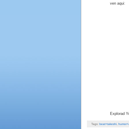
ven aqui:
Explorad Y
Tags:
beat+takeshi
,
humor+a