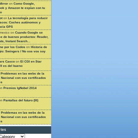
Mirror
on
Como Google,
ok y Amazon te espían con tu
so
ot
on
La tecnología para reducir
ascos: Coches autónomos y
ncia GPS
 mexico
on
Cuando Google se
e de buenos productos: Reader,
ts, Instant Search…
ine por los Codos
on
Historia de
gio: Swingers / No sos vos soy
ars Casco
on
El CGI en Star
II es del bueno
n
Problemas en las webs de la
a Nacional con sus certificados
es
on
Premios IgNobel 2014
on
Pantallas del futuro (III)
n
Problemas en las webs de la
a Nacional con sus certificados
es
ries