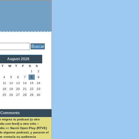
August 2026
T
W
T
F
S
S
1
2
4
5
6
7
8
9
11
12
13
14
15
16
18
19
20
21
22
23
25
26
27
28
29
30
 Comments
 migras tu podcast (u otro
do con feed) a otro sitio –
dio
on
Nació Open Play (RTVE)
do algunos podcast, y pararon el
ue conocía su audiencia