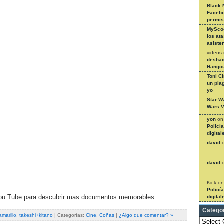
Black 
Facebo
permi
MySco
los at
asiste
videos
deshac
Hangou
Toni C
un pla
yo
Star W
Wars V
yon
o
Policí
digital
david
david
Kick
o
Policí
digital
ou Tube para descubrir mas documentos memorables…
Catego
marillo
,
takeshi+kitano
| Categorías:
Cine
,
Coñas
|
¿Algo que comentar? »
Categories