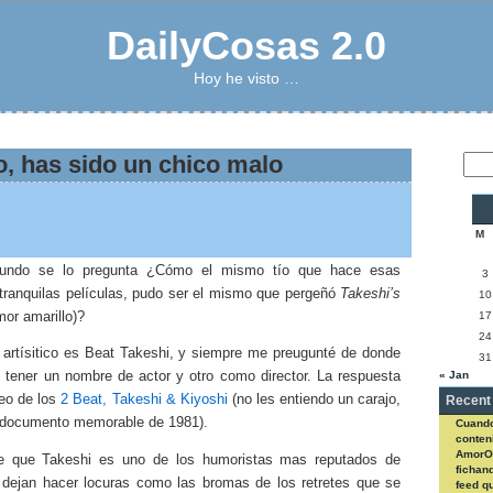
DailyCosas 2.0
Hoy he visto …
o, has sido un chico malo
M
undo se lo pregunta ¿Cómo el mismo tío que hace esas
3
tranquilas películas, pudo ser el mismo que pergeñó
Takeshi’s
10
or amarillo)?
17
24
artísitico es Beat Takeshi, y siempre me preugunté de donde
31
« Jan
e tener un nombre de actor y otro como director. La respuesta
deo de los
2 Beat, Takeshi & Kiyoshi
(no les entiendo un carajo,
Recent
 documento memorable de 1981).
Cuando
conteni
AmorO
ce que Takeshi es uno de los humoristas mas reputados de
fichan
 dejan hacer locuras como las bromas de los retretes que se
feed q