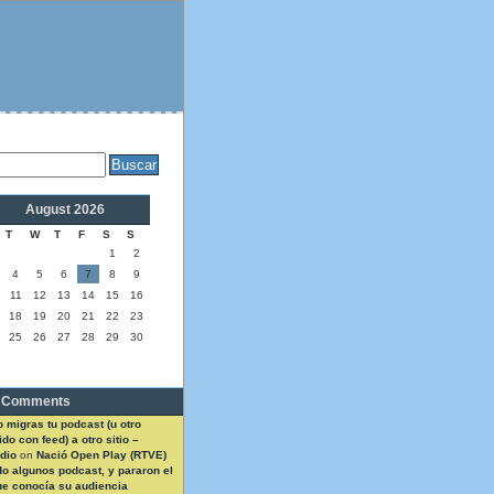
August 2026
T
W
T
F
S
S
1
2
4
5
6
7
8
9
11
12
13
14
15
16
18
19
20
21
22
23
25
26
27
28
29
30
 Comments
 migras tu podcast (u otro
do con feed) a otro sitio –
dio
on
Nació Open Play (RTVE)
do algunos podcast, y pararon el
ue conocía su audiencia