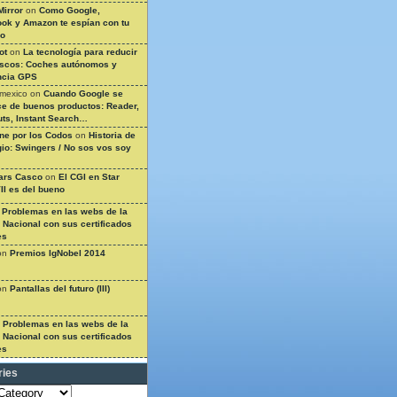
Mirror
on
Como Google,
ok y Amazon te espían con tu
so
ot
on
La tecnología para reducir
ascos: Coches autónomos y
ncia GPS
 mexico
on
Cuando Google se
e de buenos productos: Reader,
ts, Instant Search…
ine por los Codos
on
Historia de
gio: Swingers / No sos vos soy
ars Casco
on
El CGI en Star
II es del bueno
n
Problemas en las webs de la
a Nacional con sus certificados
es
on
Premios IgNobel 2014
on
Pantallas del futuro (III)
n
Problemas en las webs de la
a Nacional con sus certificados
es
ries