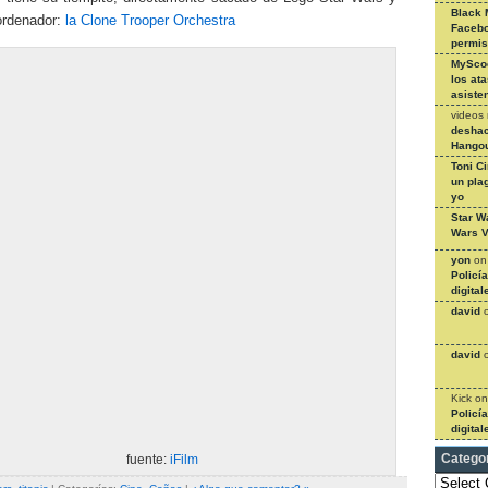
Black 
ordenador:
la Clone Trooper Orchestra
Facebo
permi
MySco
los at
asiste
videos
deshac
Hangou
Toni C
un pla
yo
Star W
Wars V
yon
o
Policí
digital
david
david
Kick
o
Policí
digital
fuente:
iFilm
Catego
Categories