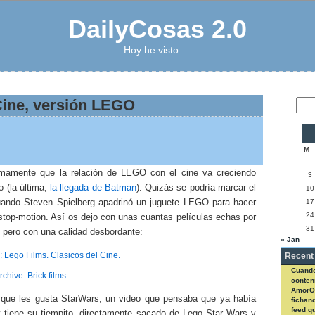
DailyCosas 2.0
Hoy he visto …
Cine, versión LEGO
M
mamente que la relación de LEGO con el cine va creciendo
3
 (la última,
la llegada de Batman
). Quizás se podría marcar el
10
cuando Steven Spielberg apadrinó un juguete LEGO para hacer
17
24
stop-motion. Así os dejo con unas cuantas películas echas por
31
 pero con una calidad desbordante:
« Jan
: Lego Films. Clasicos del Cine.
Recent
Cuando
rchive: Brick films
conteni
AmorO
 que les gusta StarWars, un video que pensaba que ya había
fichan
feed q
y tiene su tiempito, directamente sacado de Lego Star Wars y