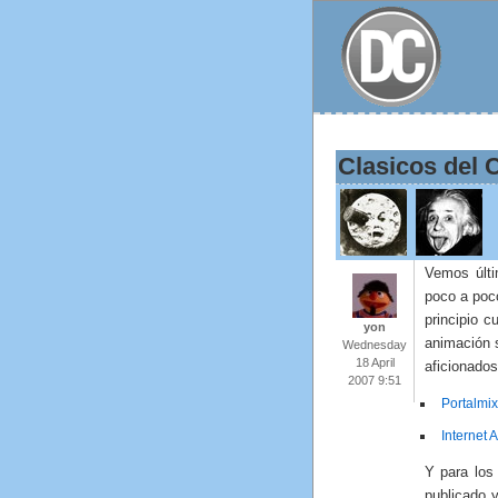
Clasicos del 
Vemos últi
poco a poco
principio 
yon
animación 
Wednesday
18 April
aficionados
2007 9:51
Portalmix
Internet A
Y para los
publicado 