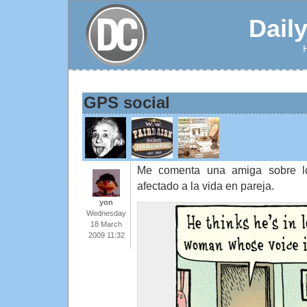
Dail
GPS social
Me comenta una amiga sobre 
afectado a la vida en pareja.
yon
Wednesday
18 March
2009 11:32