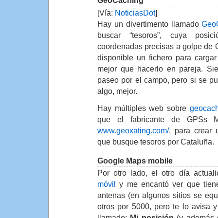
GeoCaching
[Vía:
NoticiasDot
]
Hay un divertimento llamado
Geo
buscar “tesoros”, cuya posi
coordenadas precisas a golpe de 
disponible un fichero para carga
mejor que hacerlo en pareja. Si
paseo por el campo, pero si se p
algo, mejor.
Hay múltiples web sobre
geocach
que el fabricante de GPSs M
www.geoxating.com/
, para crear
que busque tesoros por Cataluña.
Google Maps mobile
Por otro lado, el otro día actual
móvil
y me encantó ver que tiene
antenas (en algunos sitios se eq
otros por 5000, pero te lo avisa 
llamado:
Mi posición
(y además e