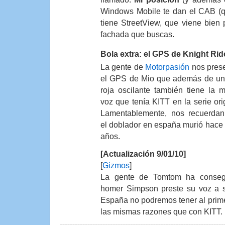
Windows Mobile te dan el CAB (q
tiene StreetView, que viene bien p
fachada que buscas.
Bola extra: el GPS de Knight Rid
La gente de
Motorpasión
nos pres
el GPS de Mio que además de un
roja oscilante también tiene la 
voz que tenía KITT en la serie orig
Lamentablemente, nos recuerda
el doblador en españa murió hace
años.
[Actualización 9/01/10]
[
Gizmos
]
La gente de Tomtom ha conseg
homer Simpson preste su voz a s
España no podremos tener al prim
las mismas razones que con KITT.