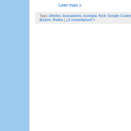
Leer mas »
Tags:
árboles
,
buscadores
,
ecología
,
flock
,
Google Custo
Bizarro
,
Redes
|
¡¡3 comentarios!! »