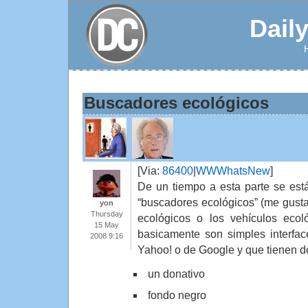
Dail
Buscadores ecológicos
[Via:
86400
|
WWWhatsNew
]
De un tiempo a esta parte se es
“buscadores ecológicos” (me gusta
yon
Thursday
ecológicos o los vehículos eco
15 May
basicamente son simples interfa
2008 9:16
Yahoo! o de Google y que tienen 
un donativo
fondo negro