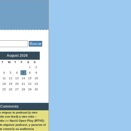
August 2026
T
W
T
F
S
S
1
2
4
5
6
7
8
9
11
12
13
14
15
16
18
19
20
21
22
23
25
26
27
28
29
30
 Comments
 migras tu podcast (u otro
do con feed) a otro sitio –
dio
on
Nació Open Play (RTVE)
do algunos podcast, y pararon el
ue conocía su audiencia