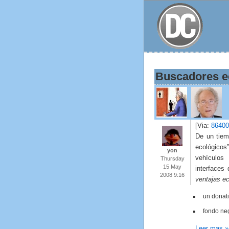
Buscadores e
[Via:
86400
De un tiem
ecológico
yon
vehículos
Thursday
15 May
interfaces
2008 9:16
ventajas e
un donat
fondo ne
Leer mas »