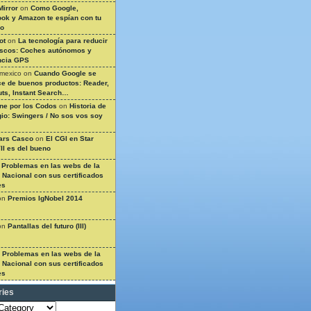
Mirror
on
Como Google,
ok y Amazon te espían con tu
so
ot
on
La tecnología para reducir
ascos: Coches autónomos y
ncia GPS
 mexico
on
Cuando Google se
e de buenos productos: Reader,
ts, Instant Search…
ine por los Codos
on
Historia de
gio: Swingers / No sos vos soy
ars Casco
on
El CGI en Star
II es del bueno
n
Problemas en las webs de la
a Nacional con sus certificados
es
on
Premios IgNobel 2014
on
Pantallas del futuro (III)
n
Problemas en las webs de la
a Nacional con sus certificados
es
ries