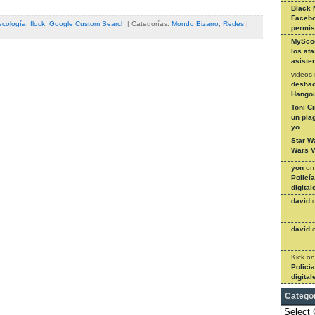
Black 
Facebo
ecología
,
flock
,
Google Custom Search
| Categorías:
Mondo Bizarro
,
Redes
|
permi
MySco
los at
asiste
videos
deshac
Hangou
Toni C
un pla
yo
Star W
Wars V
yon
o
Policí
digital
david
david
Kick
o
Policí
digital
Catego
Categories