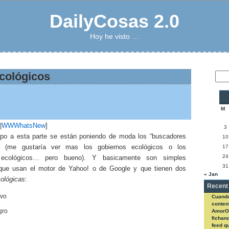
DailyCosas 2.0
Hoy he visto …
cológicos
M
|
WWWhatsNew
]
3
po a esta parte se están poniendo de moda los “buscadores
10
s” (me gustaría ver mas los gobiernos ecológicos o los
17
24
 ecológicos… pero bueno). Y basicamente son simples
31
 que usan el motor de Yahoo! o de Google y que tienen dos
« Jan
cológicas
:
Recent
ivo
Cuando
conteni
gro
AmorO
fichan
feed q