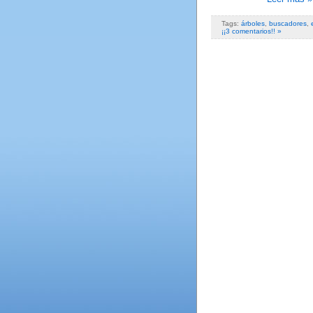
Tags:
árboles
,
buscadores
,
¡¡3 comentarios!! »