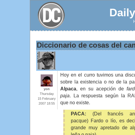
Dail
Diccionario de cosas del c
Hoy en el curro tuvimos una disc
sobre la existencia o no de la pa
Alpaca
, en su acepción de
far
yon
Thursday
paja
. La respuesta según la R
15 February
que no existe.
2007 18:55
PACA:
(Del francés ant
pacque) Fardo o lío, es decir
grande muy apretado de alg
leña o paja).