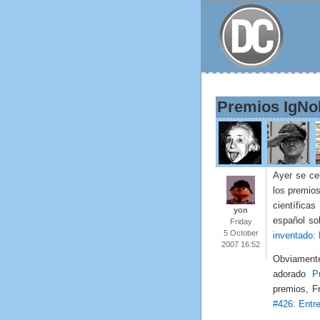
Premios IgNo
Ayer se ce
los premio
científica
yon
español so
Friday
5 October
inventado:
2007 16:52
Obviamente,
adorado
P
premios, F
#426: Entr