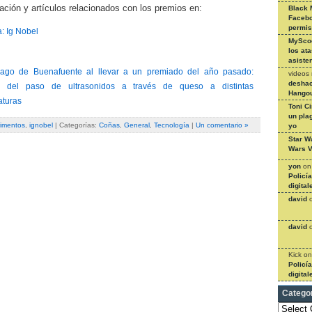
ción y artículos relacionados con los premios en:
Black 
Facebo
permi
: Ig Nobel
MySco
los at
asiste
rago de Buenafuente al llevar a un premiado del año pasado:
videos
deshac
o del paso de ultrasonidos a través de queso a distintas
Hangou
aturas
Toni C
un pla
imentos
,
ignobel
| Categorías:
Coñas
,
General
,
Tecnología
|
Un comentario »
yo
Star W
Wars V
yon
o
Policí
digital
david
david
Kick
o
Policí
digital
Catego
Categories