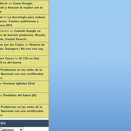
Mirror
on
Como Google,
ok y Amazon te espían con tu
so
ot
on
La tecnología para reducir
ascos: Coches autónomos y
ncia GPS
 mexico
on
Cuando Google se
e de buenos productos: Reader,
ts, Instant Search…
ine por los Codos
on
Historia de
gio: Swingers / No sos vos soy
ars Casco
on
El CGI en Star
II es del bueno
n
Problemas en las webs de la
a Nacional con sus certificados
es
on
Premios IgNobel 2014
on
Pantallas del futuro (III)
n
Problemas en las webs de la
a Nacional con sus certificados
es
ries