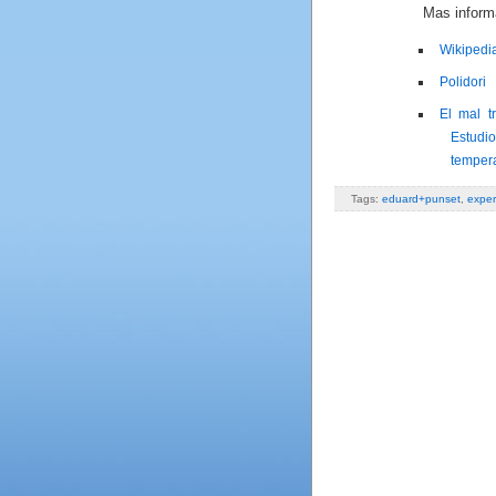
Mas informa
Wikipedia
Polidori
El mal t
Estudi
temper
Tags:
eduard+punset
,
exper