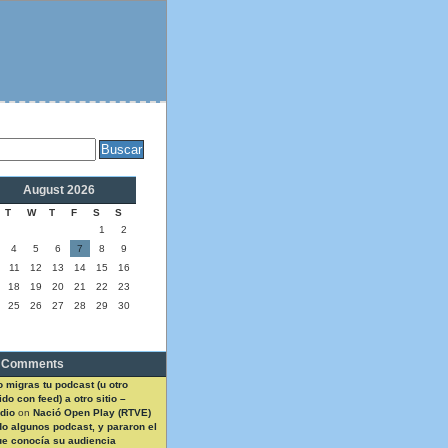
August 2026
T
W
T
F
S
S
1
2
4
5
6
7
8
9
11
12
13
14
15
16
18
19
20
21
22
23
25
26
27
28
29
30
 Comments
 migras tu podcast (u otro
do con feed) a otro sitio –
dio
on
Nació Open Play (RTVE)
do algunos podcast, y pararon el
ue conocía su audiencia