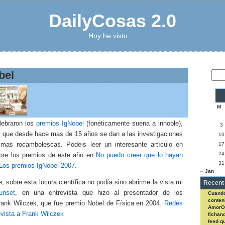
DailyCosas 2.0
Hoy he visto …
bel
M
lebraron los
premios IgNobel
(fonéticamente suena a innoble),
3
s que desde hace mas de 15 años se dan a las investigaciones
10
s mas rocambolescas. Podeis leer un interesante artículo en
17
24
bre los premios de este año en
No puedo creer que lo hayan
31
 Los premios IgNobel 2007
.
« Jan
 sobre esta locura científica no podía sino abrirme la vista mi
Recent
unset
, en una entrevista que hizo al presentador de los
Cuando
conteni
rank Wilczek, que fue premio Nobel de Física en 2004.
Redes
AmorO
evista a Frank Wilczek
fichan
feed q